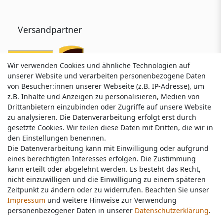
Versandpartner
Wir verwenden Cookies und ähnliche Technologien auf
Wir verwenden Cookies und ähnliche Technologien auf
unserer Website und verarbeiten personenbezogene Daten
unserer Website und verarbeiten personenbezogene Daten
von Besucher:innen unserer Webseite (z.B. IP-Adresse), um
von Besucher:innen unserer Webseite (z.B. IP-Adresse), um
z.B. Inhalte und Anzeigen zu personalisieren, Medien von
z.B. Inhalte und Anzeigen zu personalisieren, Medien von
Drittanbietern einzubinden oder Zugriffe auf unsere Website
Drittanbietern einzubinden oder Zugriffe auf unsere Website
zu analysieren. Die Datenverarbeitung erfolgt erst durch
zu analysieren. Die Datenverarbeitung erfolgt erst durch
gesetzte Cookies. Wir teilen diese Daten mit Dritten, die wir in
gesetzte Cookies. Wir teilen diese Daten mit Dritten, die wir in
Service & Kontakt
den Einstellungen benennen.
den Einstellungen benennen.
Die Datenverarbeitung kann mit Einwilligung oder aufgrund
Die Datenverarbeitung kann mit Einwilligung oder aufgrund
eines berechtigten Interesses erfolgen. Die Zustimmung
eines berechtigten Interesses erfolgen. Die Zustimmung
Wünschen Sie einen Rückruf?
kann erteilt oder abgelehnt werden. Es besteht das Recht,
kann erteilt oder abgelehnt werden. Es besteht das Recht,
service@nawajo.de
nicht einzuwilligen und die Einwilligung zu einem späteren
nicht einzuwilligen und die Einwilligung zu einem späteren
Zeitpunkt zu ändern oder zu widerrufen. Beachten Sie unser
Zeitpunkt zu ändern oder zu widerrufen. Beachten Sie unser
Impressum
Impressum
und weitere Hinweise zur Verwendung
und weitere Hinweise zur Verwendung
Schreiben Sie uns:
personenbezogener Daten in unserer
personenbezogener Daten in unserer
Daten­schutz­erklärung
Daten­schutz­erklärung
.
.
service@nawajo.de