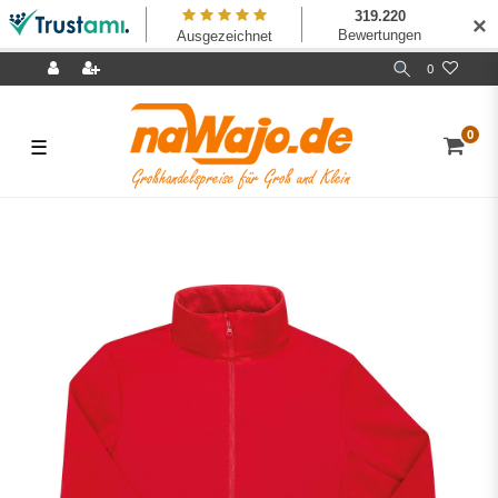
✕
0
0
☰