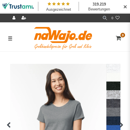
✕
0
0
☰