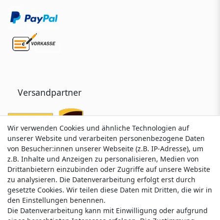
Versandpartner
Wir verwenden Cookies und ähnliche Technologien auf
Wir verwenden Cookies und ähnliche Technologien auf
unserer Website und verarbeiten personenbezogene Daten
unserer Website und verarbeiten personenbezogene Daten
von Besucher:innen unserer Webseite (z.B. IP-Adresse), um
von Besucher:innen unserer Webseite (z.B. IP-Adresse), um
z.B. Inhalte und Anzeigen zu personalisieren, Medien von
z.B. Inhalte und Anzeigen zu personalisieren, Medien von
Drittanbietern einzubinden oder Zugriffe auf unsere Website
Drittanbietern einzubinden oder Zugriffe auf unsere Website
zu analysieren. Die Datenverarbeitung erfolgt erst durch
zu analysieren. Die Datenverarbeitung erfolgt erst durch
gesetzte Cookies. Wir teilen diese Daten mit Dritten, die wir in
gesetzte Cookies. Wir teilen diese Daten mit Dritten, die wir in
Service & Kontakt
den Einstellungen benennen.
den Einstellungen benennen.
Die Datenverarbeitung kann mit Einwilligung oder aufgrund
Die Datenverarbeitung kann mit Einwilligung oder aufgrund