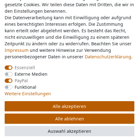
gesetzte Cookies. Wir teilen diese Daten mit Dritten, die wir in
gesetzte Cookies. Wir teilen diese Daten mit Dritten, die wir in
Service & Kontakt
den Einstellungen benennen.
den Einstellungen benennen.
Die Datenverarbeitung kann mit Einwilligung oder aufgrund
Die Datenverarbeitung kann mit Einwilligung oder aufgrund
eines berechtigten Interesses erfolgen. Die Zustimmung
eines berechtigten Interesses erfolgen. Die Zustimmung
Wünschen Sie einen Rückruf?
kann erteilt oder abgelehnt werden. Es besteht das Recht,
kann erteilt oder abgelehnt werden. Es besteht das Recht,
service@nawajo.de
nicht einzuwilligen und die Einwilligung zu einem späteren
nicht einzuwilligen und die Einwilligung zu einem späteren
Zeitpunkt zu ändern oder zu widerrufen. Beachten Sie unser
Zeitpunkt zu ändern oder zu widerrufen. Beachten Sie unser
Impressum
Impressum
und weitere Hinweise zur Verwendung
und weitere Hinweise zur Verwendung
Schreiben Sie uns:
personenbezogener Daten in unserer
personenbezogener Daten in unserer
Daten­schutz­erklärung
Daten­schutz­erklärung
.
.
service@nawajo.de
Essenziell
Essenziell
Externe Medien
Externe Medien
Durchschnittliche Bewertung von
nawajo.de
bei Trustami:
5.00
/
5.00
mit
319.227
PayPal
PayPal
Bewertungen
Funktional
Funktional
|
Bewertungsgrundlage des Anbieters: 5 Verkaufs- und 3 Bewertungsplattformen
Weitere Einstellungen
Weitere Einstellungen
Alle akzeptieren
Alle akzeptieren
© Copyright 2026 nawajo.de | Alle Rechte vorbehalten.
Alle ablehnen
Alle ablehnen
Auswahl akzeptieren
Auswahl akzeptieren