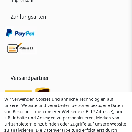
Impressum
Zahlungsarten
Versandpartner
Wir verwenden Cookies und ähnliche Technologien auf
Wir verwenden Cookies und ähnliche Technologien auf
unserer Website und verarbeiten personenbezogene Daten
unserer Website und verarbeiten personenbezogene Daten
von Besucher:innen unserer Webseite (z.B. IP-Adresse), um
von Besucher:innen unserer Webseite (z.B. IP-Adresse), um
z.B. Inhalte und Anzeigen zu personalisieren, Medien von
z.B. Inhalte und Anzeigen zu personalisieren, Medien von
Drittanbietern einzubinden oder Zugriffe auf unsere Website
Drittanbietern einzubinden oder Zugriffe auf unsere Website
zu analysieren. Die Datenverarbeitung erfolgt erst durch
zu analysieren. Die Datenverarbeitung erfolgt erst durch