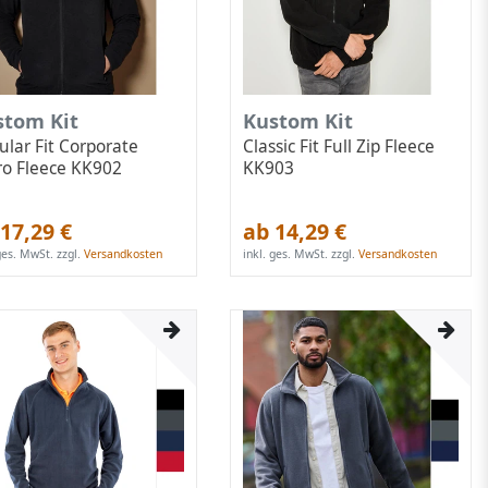
stom Kit
Kustom Kit
ular Fit Corporate
Classic Fit Full Zip Fleece
ro Fleece KK902
KK903
17,29 €
ab 14,29 €
 ges. MwSt.
zzgl.
Versandkosten
inkl. ges. MwSt.
zzgl.
Versandkosten