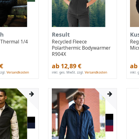
ch
Result
Ku
 Thermal 1/4
Recycled Fleece
Reg
Polarthermic Bodywarmer
Mic
R904X
 €
ab 12,89 €
ab 
zgl.
Versandkosten
inkl. ges. MwSt.
zzgl.
Versandkosten
inkl.