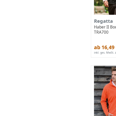
Regatta
Haber II B
TRA700
ab 16,49
inkl. ges. MwSt.
z