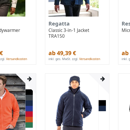
Regatta
Re
odywarmer
Classic 3-in-1 Jacket
Mic
TRA150
 €
ab 49,39 €
ab 
zgl.
Versandkosten
inkl. ges. MwSt.
zzgl.
Versandkosten
inkl.