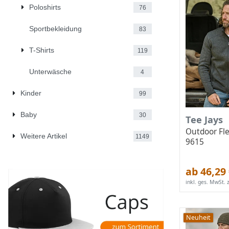
Poloshirts
76
Sportbekleidung
83
T-Shirts
119
Unterwäsche
4
Kinder
99
Baby
30
Tee Jays
Outdoor Fle
Weitere Artikel
1149
9615
ab 46,29
inkl. ges. MwSt.
z
Neuheit