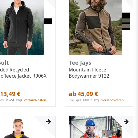
sult
Tee Jays
ded Recycled
Mountain Fleece
rofleece Jacket R906X
Bodywarmer 9122
13,49 €
ab 45,09 €
 ges. MwSt.
zzgl.
Versandkosten
inkl. ges. MwSt.
zzgl.
Versandkosten