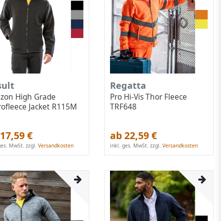
sult
Regatta
izon High Grade
Pro Hi-Vis Thor Fleece
rofleece Jacket R115M
TRF648
17,59 €
ab 22,59 €
 ges. MwSt.
zzgl.
Versandkosten
inkl. ges. MwSt.
zzgl.
Versandkosten