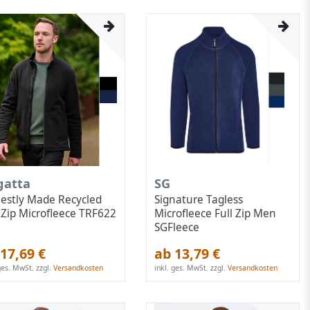
gatta
SG
estly Made Recycled
Signature Tagless
l Zip Microfleece TRF622
Microfleece Full Zip Men
SGFleece
17,69 €
ab 13,79 €
 ges. MwSt.
zzgl.
Versandkosten
inkl. ges. MwSt.
zzgl.
Versandkosten