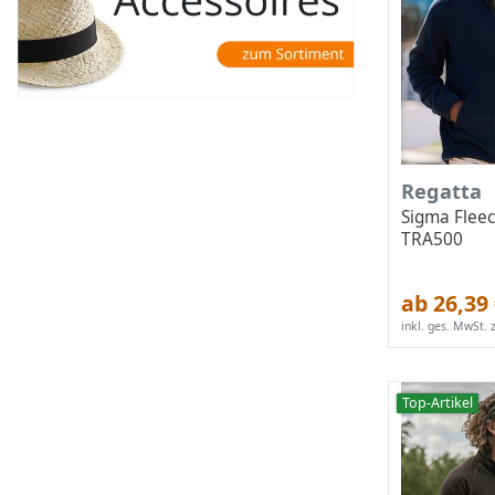
Regatta
Sigma Fleec
TRA500
ab 26,39
inkl. ges. MwSt.
z
Top-Artikel