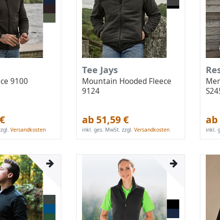
Tee Jays
Re
ece 9100
Mountain Hooded Fleece
Men
9124
S2
 €
ab 51,59 €
ab 
zgl.
Versandkosten
inkl. ges. MwSt.
zzgl.
Versandkosten
inkl.