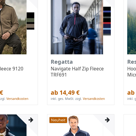
Regatta
Re
leece 9120
Navigate Half Zip Fleece
Hoo
TRF691
Mic
 €
ab 14,49 €
ab 
zgl.
Versandkosten
inkl. ges. MwSt.
zzgl.
Versandkosten
inkl.
Neuheit