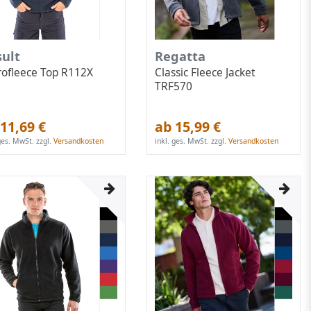
sult
Regatta
rofleece Top R112X
Classic Fleece Jacket
TRF570
11,69 €
ab 15,99 €
 ges. MwSt.
zzgl.
Versandkosten
inkl. ges. MwSt.
zzgl.
Versandkosten