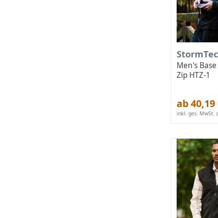
StormTe
Men's Base
Zip HTZ-1
ab 40,19
inkl. ges. MwSt.
z