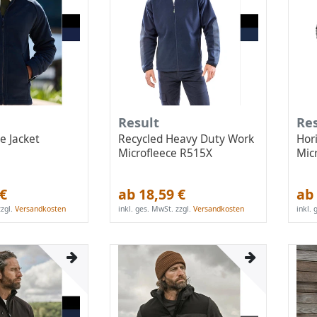
Result
Re
e Jacket
Recycled Heavy Duty Work
Hor
Microfleece R515X
Mic
 €
ab 18,59 €
ab 
zgl.
Versandkosten
inkl. ges. MwSt.
zzgl.
Versandkosten
inkl.