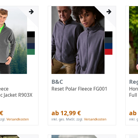
B&C
Re
eece
Reset Polar Fleece FG001
Hon
c Jacket R903X
Ful
 €
ab 12,99 €
ab 
zgl.
Versandkosten
inkl. ges. MwSt.
zzgl.
Versandkosten
inkl.