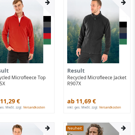
sult
Result
ycled Microfleece Top
Recycled Microfleece Jacket
5X
R907X
11,29 €
ab 11,69 €
 ges. MwSt.
zzgl.
Versandkosten
inkl. ges. MwSt.
zzgl.
Versandkosten
Neuheit