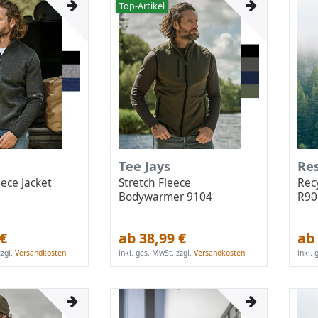
Top-Artikel
Tee Jays
Re
ece Jacket
Stretch Fleece
Rec
Bodywarmer 9104
R90
 €
ab 38,99 €
ab 
zgl.
Versandkosten
inkl. ges. MwSt.
zzgl.
Versandkosten
inkl.