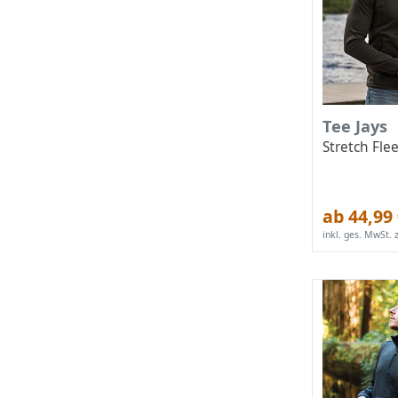
Tee Jays
Stretch Fle
ab 44,99
inkl. ges. MwSt.
z