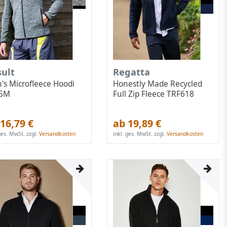
sult
Regatta
's Microfleece Hoodi
Honestly Made Recycled
45M
Full Zip Fleece TRF618
16,79 €
ab 19,89 €
 ges. MwSt.
zzgl.
Versandkosten
inkl. ges. MwSt.
zzgl.
Versandkosten