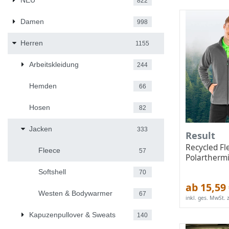
NEU
822
Damen
998
Herren
1155
Arbeitskleidung
244
Hemden
66
Hosen
82
Jacken
333
Result
Recycled Fl
Fleece
57
Polarthermi
Softshell
70
ab 15,59
Westen & Bodywarmer
67
inkl. ges. MwSt.
z
Kapuzenpullover & Sweats
140