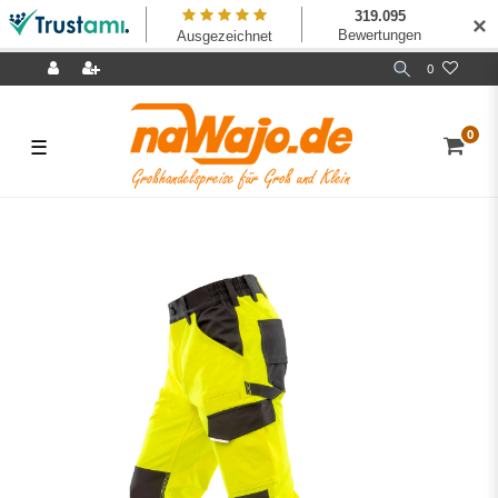
✕
0
0
☰