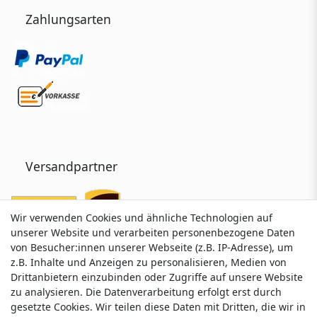
Zahlungsarten
Versandpartner
Wir verwenden Cookies und ähnliche Technologien auf
Wir verwenden Cookies und ähnliche Technologien auf
unserer Website und verarbeiten personenbezogene Daten
unserer Website und verarbeiten personenbezogene Daten
von Besucher:innen unserer Webseite (z.B. IP-Adresse), um
von Besucher:innen unserer Webseite (z.B. IP-Adresse), um
z.B. Inhalte und Anzeigen zu personalisieren, Medien von
z.B. Inhalte und Anzeigen zu personalisieren, Medien von
Drittanbietern einzubinden oder Zugriffe auf unsere Website
Drittanbietern einzubinden oder Zugriffe auf unsere Website
zu analysieren. Die Datenverarbeitung erfolgt erst durch
zu analysieren. Die Datenverarbeitung erfolgt erst durch
gesetzte Cookies. Wir teilen diese Daten mit Dritten, die wir in
gesetzte Cookies. Wir teilen diese Daten mit Dritten, die wir in
Service & Kontakt