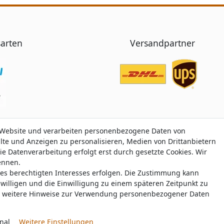
arten
Versandpartner
 Website und verarbeiten personenbezogene Daten von
 Website und verarbeiten personenbezogene Daten von
alte und Anzeigen zu personalisieren, Medien von Drittanbietern
alte und Anzeigen zu personalisieren, Medien von Drittanbietern
ie Datenverarbeitung erfolgt erst durch gesetzte Cookies. Wir
ie Datenverarbeitung erfolgt erst durch gesetzte Cookies. Wir
nennen.
nennen.
nes berechtigten Interesses erfolgen. Die Zustimmung kann
nes berechtigten Interesses erfolgen. Die Zustimmung kann
Trustami:
5.00
/
5.00
mit
319.175
Bewertungen
|
Bewertungsgrundlage des Anbiete
uwilligen und die Einwilligung zu einem späteren Zeitpunkt zu
uwilligen und die Einwilligung zu einem späteren Zeitpunkt zu
weitere Hinweise zur Verwendung personenbezogener Daten
weitere Hinweise zur Verwendung personenbezogener Daten
© Copyright 2026 nawajo.de | Alle Rechte vorbehalten.
nal
nal
Weitere Einstellungen
Weitere Einstellungen