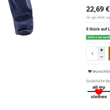
22,69 €
inkl. ges. MwSt. zzg
9 Stück auf 
Sofort versand
Wunschlis
Zusätzliche B