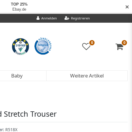
✕
Anmelden
Registrieren
0
0
Baby
Weitere Artikel
 Stretch Trouser
er:
R518X