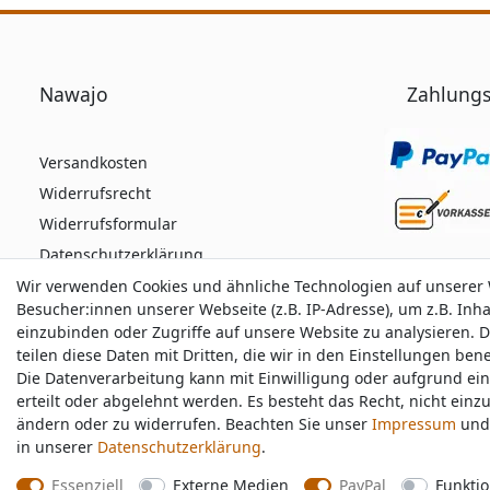
Nawajo
Zahlungs
Versandkosten
Widerrufsrecht
Widerrufsformular
Datenschutzerklärung
AGB
Wir verwenden Cookies und ähnliche Technologien auf unserer
Wir verwenden Cookies und ähnliche Technologien auf unserer
Besucher:innen unserer Webseite (z.B. IP-Adresse), um z.B. Inh
Besucher:innen unserer Webseite (z.B. IP-Adresse), um z.B. Inh
Impressum
einzubinden oder Zugriffe auf unsere Website zu analysieren. D
einzubinden oder Zugriffe auf unsere Website zu analysieren. D
teilen diese Daten mit Dritten, die wir in den Einstellungen be
teilen diese Daten mit Dritten, die wir in den Einstellungen be
Die Datenverarbeitung kann mit Einwilligung oder aufgrund ei
Die Datenverarbeitung kann mit Einwilligung oder aufgrund ei
Durchschnittliche Bewertung von
nawajo.de
bei 
erteilt oder abgelehnt werden. Es besteht das Recht, nicht einz
erteilt oder abgelehnt werden. Es besteht das Recht, nicht einz
ändern oder zu widerrufen. Beachten Sie unser
ändern oder zu widerrufen. Beachten Sie unser
Impressum
Impressum
und 
und 
in unserer
in unserer
Daten­schutz­erklärung
Daten­schutz­erklärung
.
.
Essenziell
Essenziell
Externe Medien
Externe Medien
PayPal
PayPal
Funktio
Funktio