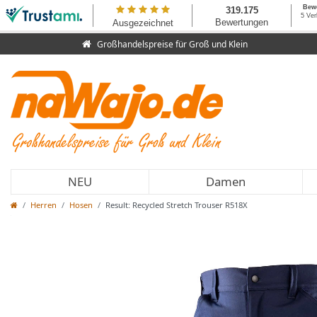
Großhandelspreise für Groß und Klein
NEU
Damen
Herren
Hosen
Result: Recycled Stretch Trouser R518X