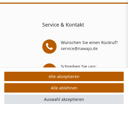
Service & Kontakt
Wünschen Sie einen Rückruf?
service@nawajo.de
Schreiben Sie uns:
service@nawajo.de
Alle akzeptieren
Alle akzeptieren
Alle ablehnen
Alle ablehnen
rs: 5 Verkaufs- und 3 Bewertungsplattformen
Auswahl akzeptieren
Auswahl akzeptieren