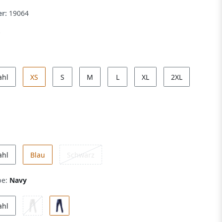
er:
19064
ahl
XS
S
M
L
XL
2XL
ahl
Blau
Schwarz
be:
Navy
ahl