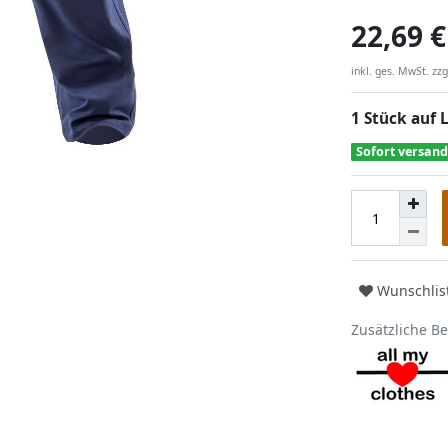
22,69 €
inkl. ges. MwSt. zzg
1 Stück auf 
Sofort versand
Wunschlis
Zusätzliche B