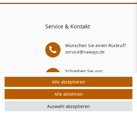
Service & Kontakt
Wünschen Sie einen Rückruf?
service@nawajo.de
Schreiben Sie uns:
service@nawajo.de
Alle akzeptieren
Alle akzeptieren
Alle ablehnen
Alle ablehnen
rs: 5 Verkaufs- und 3 Bewertungsplattformen
Auswahl akzeptieren
Auswahl akzeptieren