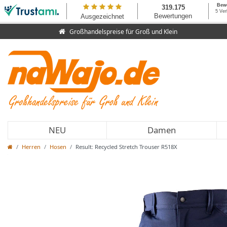
Großhandelspreise für Groß und Klein
NEU
Damen
Herren
Hosen
Result: Recycled Stretch Trouser R518X