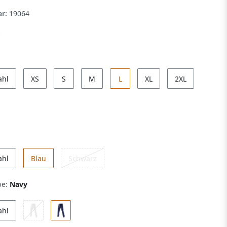
er:
19064
ahl
XS
S
M
L
XL
2XL
ahl
Blau
Schwarz
be:
Navy
ahl