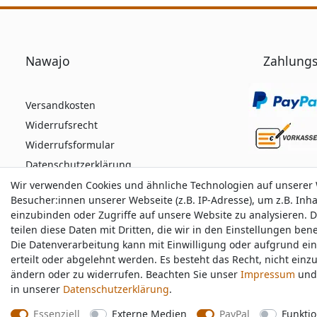
Nawajo
Zahlungs
Versandkosten
Widerrufsrecht
Widerrufsformular
Datenschutzerklärung
AGB
Wir verwenden Cookies und ähnliche Technologien auf unserer
Wir verwenden Cookies und ähnliche Technologien auf unserer
Besucher:innen unserer Webseite (z.B. IP-Adresse), um z.B. Inh
Besucher:innen unserer Webseite (z.B. IP-Adresse), um z.B. Inh
Impressum
einzubinden oder Zugriffe auf unsere Website zu analysieren. D
einzubinden oder Zugriffe auf unsere Website zu analysieren. D
teilen diese Daten mit Dritten, die wir in den Einstellungen be
teilen diese Daten mit Dritten, die wir in den Einstellungen be
Die Datenverarbeitung kann mit Einwilligung oder aufgrund ei
Die Datenverarbeitung kann mit Einwilligung oder aufgrund ei
Durchschnittliche Bewertung von
nawajo.de
bei 
erteilt oder abgelehnt werden. Es besteht das Recht, nicht einz
erteilt oder abgelehnt werden. Es besteht das Recht, nicht einz
ändern oder zu widerrufen. Beachten Sie unser
ändern oder zu widerrufen. Beachten Sie unser
Impressum
Impressum
und 
und 
in unserer
in unserer
Daten­schutz­erklärung
Daten­schutz­erklärung
.
.
Essenziell
Essenziell
Externe Medien
Externe Medien
PayPal
PayPal
Funktio
Funktio