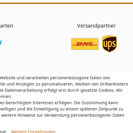
arten
Versandpartner
 Website und verarbeiten personenbezogene Daten von
 Website und verarbeiten personenbezogene Daten von
alte und Anzeigen zu personalisieren, Medien von Drittanbietern
alte und Anzeigen zu personalisieren, Medien von Drittanbietern
ie Datenverarbeitung erfolgt erst durch gesetzte Cookies. Wir
ie Datenverarbeitung erfolgt erst durch gesetzte Cookies. Wir
nennen.
nennen.
nes berechtigten Interesses erfolgen. Die Zustimmung kann
nes berechtigten Interesses erfolgen. Die Zustimmung kann
Trustami:
5.00
/
5.00
mit
319.175
Bewertungen
|
Bewertungsgrundlage des Anbiete
uwilligen und die Einwilligung zu einem späteren Zeitpunkt zu
uwilligen und die Einwilligung zu einem späteren Zeitpunkt zu
weitere Hinweise zur Verwendung personenbezogener Daten
weitere Hinweise zur Verwendung personenbezogener Daten
© Copyright 2026 nawajo.de | Alle Rechte vorbehalten.
nal
nal
Weitere Einstellungen
Weitere Einstellungen