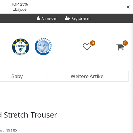
✕
Anmelden
Registrieren
0
0
Baby
Weitere Artikel
 Stretch Trouser
er:
R518X