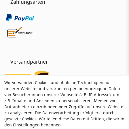
Zahlungsarten
Versandpartner
Wir verwenden Cookies und ähnliche Technologien auf
Wir verwenden Cookies und ähnliche Technologien auf
unserer Website und verarbeiten personenbezogene Daten
unserer Website und verarbeiten personenbezogene Daten
von Besucher:innen unserer Webseite (z.B. IP-Adresse), um
von Besucher:innen unserer Webseite (z.B. IP-Adresse), um
z.B. Inhalte und Anzeigen zu personalisieren, Medien von
z.B. Inhalte und Anzeigen zu personalisieren, Medien von
Drittanbietern einzubinden oder Zugriffe auf unsere Website
Drittanbietern einzubinden oder Zugriffe auf unsere Website
zu analysieren. Die Datenverarbeitung erfolgt erst durch
zu analysieren. Die Datenverarbeitung erfolgt erst durch
gesetzte Cookies. Wir teilen diese Daten mit Dritten, die wir in
gesetzte Cookies. Wir teilen diese Daten mit Dritten, die wir in
Service & Kontakt
den Einstellungen benennen.
den Einstellungen benennen.