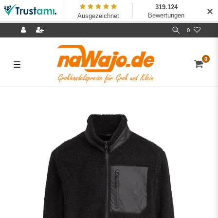
✕
0
0
☰