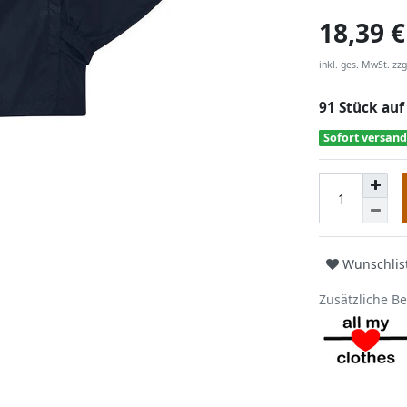
18,39 €
inkl. ges. MwSt. zzg
91 Stück auf
Sofort versand
Wunschlis
Zusätzliche B