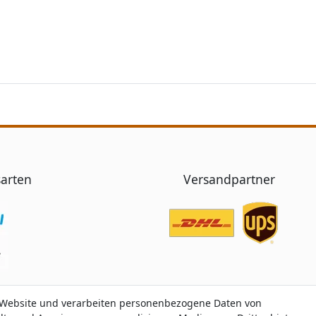
arten
Versandpartner
 Website und verarbeiten personenbezogene Daten von
 Website und verarbeiten personenbezogene Daten von