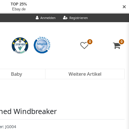
✕
Anmelden
Registrieren
0
0
Baby
Weitere Artikel
ined Windbreaker
er:
JG004