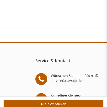
Service & Kontakt
Wünschen Sie einen Rückruf?
service@nawajo.de
Schreiben Sie uns:
service@nawajo.de
Alle akzeptieren
Alle akzeptieren