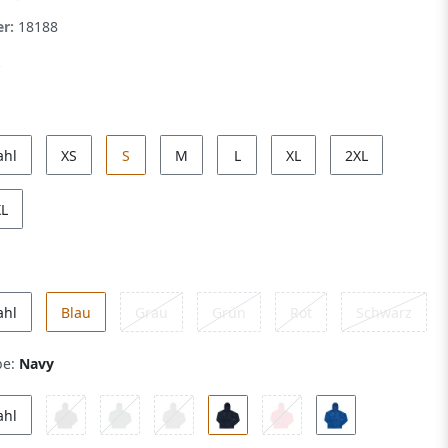
er:
18188
ahl
XS
S
M
L
XL
2XL
XL
ahl
Blau
Grau
Grün
Rot
Schwarz
be:
Navy
ahl