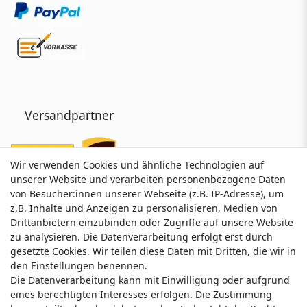
Versandpartner
Wir verwenden Cookies und ähnliche Technologien auf
Wir verwenden Cookies und ähnliche Technologien auf
unserer Website und verarbeiten personenbezogene Daten
unserer Website und verarbeiten personenbezogene Daten
von Besucher:innen unserer Webseite (z.B. IP-Adresse), um
von Besucher:innen unserer Webseite (z.B. IP-Adresse), um
z.B. Inhalte und Anzeigen zu personalisieren, Medien von
z.B. Inhalte und Anzeigen zu personalisieren, Medien von
Drittanbietern einzubinden oder Zugriffe auf unsere Website
Drittanbietern einzubinden oder Zugriffe auf unsere Website
zu analysieren. Die Datenverarbeitung erfolgt erst durch
zu analysieren. Die Datenverarbeitung erfolgt erst durch
gesetzte Cookies. Wir teilen diese Daten mit Dritten, die wir in
gesetzte Cookies. Wir teilen diese Daten mit Dritten, die wir in
Service & Kontakt
den Einstellungen benennen.
den Einstellungen benennen.
Die Datenverarbeitung kann mit Einwilligung oder aufgrund
Die Datenverarbeitung kann mit Einwilligung oder aufgrund
eines berechtigten Interesses erfolgen. Die Zustimmung
eines berechtigten Interesses erfolgen. Die Zustimmung
Wünschen Sie einen Rückruf?