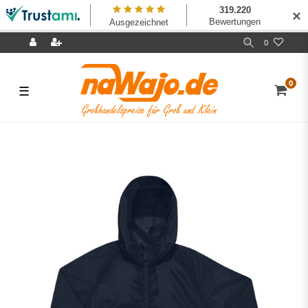
✕
0
0
☰