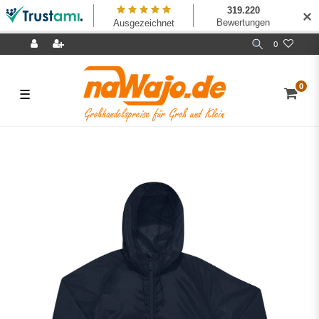
✕
0
0
☰