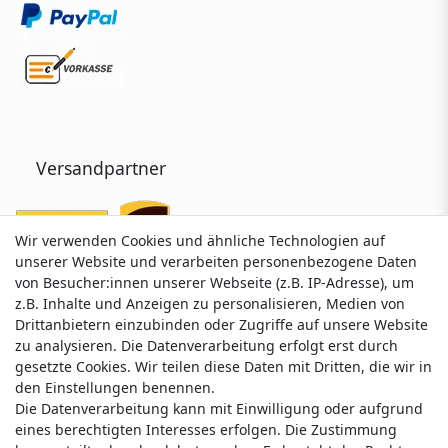
Versandpartner
Wir verwenden Cookies und ähnliche Technologien auf
Wir verwenden Cookies und ähnliche Technologien auf
unserer Website und verarbeiten personenbezogene Daten
unserer Website und verarbeiten personenbezogene Daten
von Besucher:innen unserer Webseite (z.B. IP-Adresse), um
von Besucher:innen unserer Webseite (z.B. IP-Adresse), um
z.B. Inhalte und Anzeigen zu personalisieren, Medien von
z.B. Inhalte und Anzeigen zu personalisieren, Medien von
Drittanbietern einzubinden oder Zugriffe auf unsere Website
Drittanbietern einzubinden oder Zugriffe auf unsere Website
zu analysieren. Die Datenverarbeitung erfolgt erst durch
zu analysieren. Die Datenverarbeitung erfolgt erst durch
gesetzte Cookies. Wir teilen diese Daten mit Dritten, die wir in
gesetzte Cookies. Wir teilen diese Daten mit Dritten, die wir in
Service & Kontakt
den Einstellungen benennen.
den Einstellungen benennen.
Die Datenverarbeitung kann mit Einwilligung oder aufgrund
Die Datenverarbeitung kann mit Einwilligung oder aufgrund
eines berechtigten Interesses erfolgen. Die Zustimmung
eines berechtigten Interesses erfolgen. Die Zustimmung
Wünschen Sie einen Rückruf?