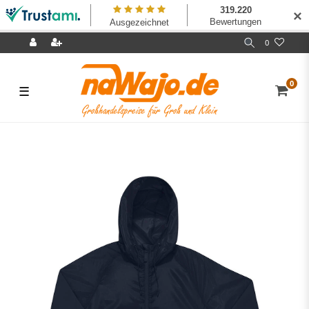
✕
0
0
☰