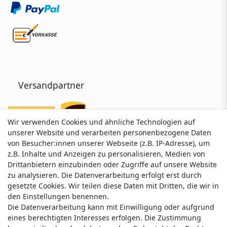
Versandpartner
Wir verwenden Cookies und ähnliche Technologien auf
Wir verwenden Cookies und ähnliche Technologien auf
unserer Website und verarbeiten personenbezogene Daten
unserer Website und verarbeiten personenbezogene Daten
von Besucher:innen unserer Webseite (z.B. IP-Adresse), um
von Besucher:innen unserer Webseite (z.B. IP-Adresse), um
z.B. Inhalte und Anzeigen zu personalisieren, Medien von
z.B. Inhalte und Anzeigen zu personalisieren, Medien von
Drittanbietern einzubinden oder Zugriffe auf unsere Website
Drittanbietern einzubinden oder Zugriffe auf unsere Website
zu analysieren. Die Datenverarbeitung erfolgt erst durch
zu analysieren. Die Datenverarbeitung erfolgt erst durch
gesetzte Cookies. Wir teilen diese Daten mit Dritten, die wir in
gesetzte Cookies. Wir teilen diese Daten mit Dritten, die wir in
Service & Kontakt
den Einstellungen benennen.
den Einstellungen benennen.
Die Datenverarbeitung kann mit Einwilligung oder aufgrund
Die Datenverarbeitung kann mit Einwilligung oder aufgrund
eines berechtigten Interesses erfolgen. Die Zustimmung
eines berechtigten Interesses erfolgen. Die Zustimmung
Wünschen Sie einen Rückruf?