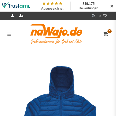
✕
0
0
☰