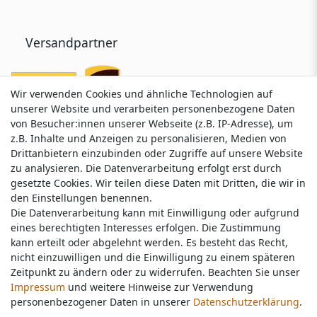
Versandpartner
Wir verwenden Cookies und ähnliche Technologien auf
Wir verwenden Cookies und ähnliche Technologien auf
unserer Website und verarbeiten personenbezogene Daten
unserer Website und verarbeiten personenbezogene Daten
von Besucher:innen unserer Webseite (z.B. IP-Adresse), um
von Besucher:innen unserer Webseite (z.B. IP-Adresse), um
z.B. Inhalte und Anzeigen zu personalisieren, Medien von
z.B. Inhalte und Anzeigen zu personalisieren, Medien von
Drittanbietern einzubinden oder Zugriffe auf unsere Website
Drittanbietern einzubinden oder Zugriffe auf unsere Website
zu analysieren. Die Datenverarbeitung erfolgt erst durch
zu analysieren. Die Datenverarbeitung erfolgt erst durch
gesetzte Cookies. Wir teilen diese Daten mit Dritten, die wir in
gesetzte Cookies. Wir teilen diese Daten mit Dritten, die wir in
Service & Kontakt
den Einstellungen benennen.
den Einstellungen benennen.
Die Datenverarbeitung kann mit Einwilligung oder aufgrund
Die Datenverarbeitung kann mit Einwilligung oder aufgrund
eines berechtigten Interesses erfolgen. Die Zustimmung
eines berechtigten Interesses erfolgen. Die Zustimmung
Wünschen Sie einen Rückruf?
kann erteilt oder abgelehnt werden. Es besteht das Recht,
kann erteilt oder abgelehnt werden. Es besteht das Recht,
service@nawajo.de
nicht einzuwilligen und die Einwilligung zu einem späteren
nicht einzuwilligen und die Einwilligung zu einem späteren
Zeitpunkt zu ändern oder zu widerrufen. Beachten Sie unser
Zeitpunkt zu ändern oder zu widerrufen. Beachten Sie unser
Impressum
Impressum
und weitere Hinweise zur Verwendung
und weitere Hinweise zur Verwendung
Schreiben Sie uns:
personenbezogener Daten in unserer
personenbezogener Daten in unserer
Daten­schutz­erklärung
Daten­schutz­erklärung
.
.
service@nawajo.de