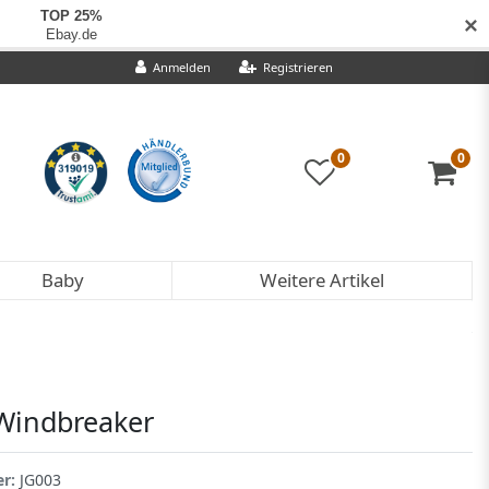
✕
Anmelden
Registrieren
0
0
Baby
Weitere Artikel
Windbreaker
er:
JG003