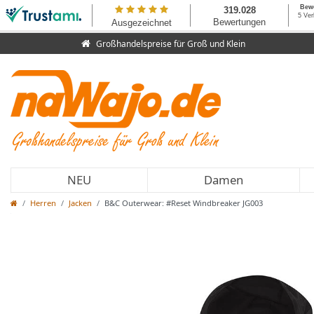
Großhandelspreise für Groß und Klein
NEU
Damen
Herren
Jacken
B&C Outerwear: #Reset Windbreaker JG003