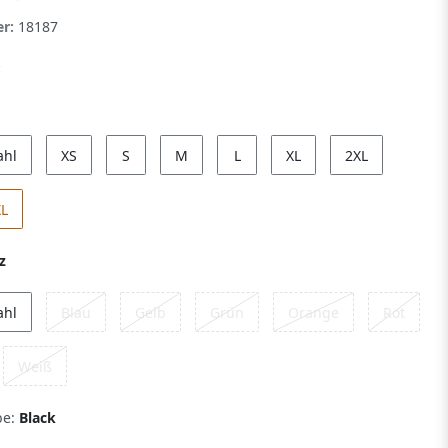
er:
18187
ahl
XS
S
M
L
XL
2XL
XL
z
ahl
Blau
Gelb
Grün
Orange
Rot
Weiß
be:
Black