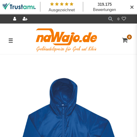
✕
0
0
☰