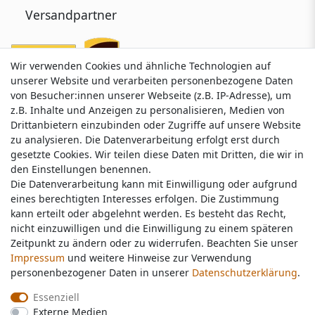
Versandpartner
Wir verwenden Cookies und ähnliche Technologien auf
Wir verwenden Cookies und ähnliche Technologien auf
unserer Website und verarbeiten personenbezogene Daten
unserer Website und verarbeiten personenbezogene Daten
von Besucher:innen unserer Webseite (z.B. IP-Adresse), um
von Besucher:innen unserer Webseite (z.B. IP-Adresse), um
z.B. Inhalte und Anzeigen zu personalisieren, Medien von
z.B. Inhalte und Anzeigen zu personalisieren, Medien von
Drittanbietern einzubinden oder Zugriffe auf unsere Website
Drittanbietern einzubinden oder Zugriffe auf unsere Website
zu analysieren. Die Datenverarbeitung erfolgt erst durch
zu analysieren. Die Datenverarbeitung erfolgt erst durch
gesetzte Cookies. Wir teilen diese Daten mit Dritten, die wir in
gesetzte Cookies. Wir teilen diese Daten mit Dritten, die wir in
Service & Kontakt
den Einstellungen benennen.
den Einstellungen benennen.
Die Datenverarbeitung kann mit Einwilligung oder aufgrund
Die Datenverarbeitung kann mit Einwilligung oder aufgrund
eines berechtigten Interesses erfolgen. Die Zustimmung
eines berechtigten Interesses erfolgen. Die Zustimmung
Wünschen Sie einen Rückruf?
kann erteilt oder abgelehnt werden. Es besteht das Recht,
kann erteilt oder abgelehnt werden. Es besteht das Recht,
service@nawajo.de
nicht einzuwilligen und die Einwilligung zu einem späteren
nicht einzuwilligen und die Einwilligung zu einem späteren
Zeitpunkt zu ändern oder zu widerrufen. Beachten Sie unser
Zeitpunkt zu ändern oder zu widerrufen. Beachten Sie unser
Impressum
Impressum
und weitere Hinweise zur Verwendung
und weitere Hinweise zur Verwendung
Schreiben Sie uns:
personenbezogener Daten in unserer
personenbezogener Daten in unserer
Daten­schutz­erklärung
Daten­schutz­erklärung
.
.
service@nawajo.de
Essenziell
Essenziell
Externe Medien
Externe Medien