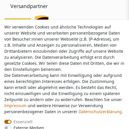
Versandpartner
Wir verwenden Cookies und ähnliche Technologien auf
Wir verwenden Cookies und ähnliche Technologien auf
unserer Website und verarbeiten personenbezogene Daten
unserer Website und verarbeiten personenbezogene Daten
von Besucher:innen unserer Webseite (z.B. IP-Adresse), um
von Besucher:innen unserer Webseite (z.B. IP-Adresse), um
z.B. Inhalte und Anzeigen zu personalisieren, Medien von
z.B. Inhalte und Anzeigen zu personalisieren, Medien von
Drittanbietern einzubinden oder Zugriffe auf unsere Website
Drittanbietern einzubinden oder Zugriffe auf unsere Website
zu analysieren. Die Datenverarbeitung erfolgt erst durch
zu analysieren. Die Datenverarbeitung erfolgt erst durch
gesetzte Cookies. Wir teilen diese Daten mit Dritten, die wir in
gesetzte Cookies. Wir teilen diese Daten mit Dritten, die wir in
Service & Kontakt
den Einstellungen benennen.
den Einstellungen benennen.
Die Datenverarbeitung kann mit Einwilligung oder aufgrund
Die Datenverarbeitung kann mit Einwilligung oder aufgrund
eines berechtigten Interesses erfolgen. Die Zustimmung
eines berechtigten Interesses erfolgen. Die Zustimmung
Wünschen Sie einen Rückruf?
kann erteilt oder abgelehnt werden. Es besteht das Recht,
kann erteilt oder abgelehnt werden. Es besteht das Recht,
service@nawajo.de
nicht einzuwilligen und die Einwilligung zu einem späteren
nicht einzuwilligen und die Einwilligung zu einem späteren
Zeitpunkt zu ändern oder zu widerrufen. Beachten Sie unser
Zeitpunkt zu ändern oder zu widerrufen. Beachten Sie unser
Impressum
Impressum
und weitere Hinweise zur Verwendung
und weitere Hinweise zur Verwendung
Schreiben Sie uns:
personenbezogener Daten in unserer
personenbezogener Daten in unserer
Daten­schutz­erklärung
Daten­schutz­erklärung
.
.
service@nawajo.de
Essenziell
Essenziell
Externe Medien
Externe Medien