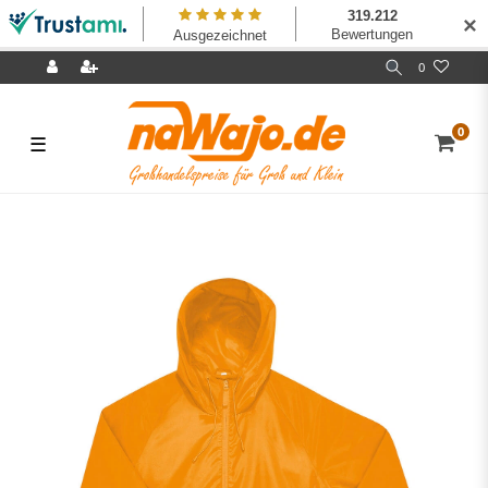
✕
0
0
☰