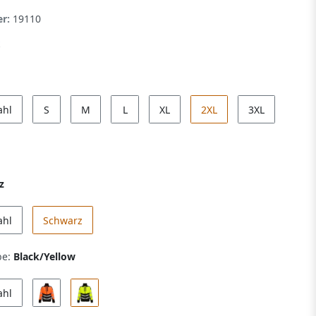
er:
19110
ahl
S
M
L
XL
2XL
3XL
z
ahl
Schwarz
be:
Black/Yellow
ahl