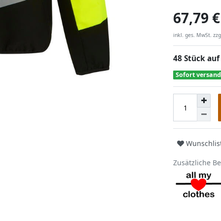
67,79 €
inkl. ges. MwSt. zzg
48 Stück auf
Sofort versand
Wunschlis
Zusätzliche B