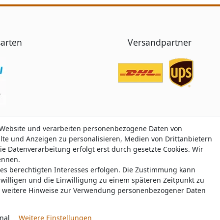
arten
Versandpartner
 Website und verarbeiten personenbezogene Daten von
 Website und verarbeiten personenbezogene Daten von
alte und Anzeigen zu personalisieren, Medien von Drittanbietern
alte und Anzeigen zu personalisieren, Medien von Drittanbietern
ie Datenverarbeitung erfolgt erst durch gesetzte Cookies. Wir
ie Datenverarbeitung erfolgt erst durch gesetzte Cookies. Wir
nennen.
nennen.
nes berechtigten Interesses erfolgen. Die Zustimmung kann
nes berechtigten Interesses erfolgen. Die Zustimmung kann
Trustami:
5.00
/
5.00
mit
319.175
Bewertungen
|
Bewertungsgrundlage des Anbiete
uwilligen und die Einwilligung zu einem späteren Zeitpunkt zu
uwilligen und die Einwilligung zu einem späteren Zeitpunkt zu
weitere Hinweise zur Verwendung personenbezogener Daten
weitere Hinweise zur Verwendung personenbezogener Daten
© Copyright 2026 nawajo.de | Alle Rechte vorbehalten.
nal
nal
Weitere Einstellungen
Weitere Einstellungen