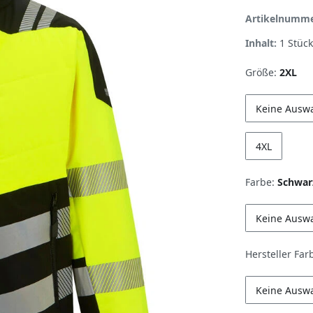
Artikelnumm
Inhalt:
1
Stück
Größe:
2XL
Keine Ausw
4XL
Farbe:
Schwar
Keine Ausw
Hersteller Far
Keine Ausw