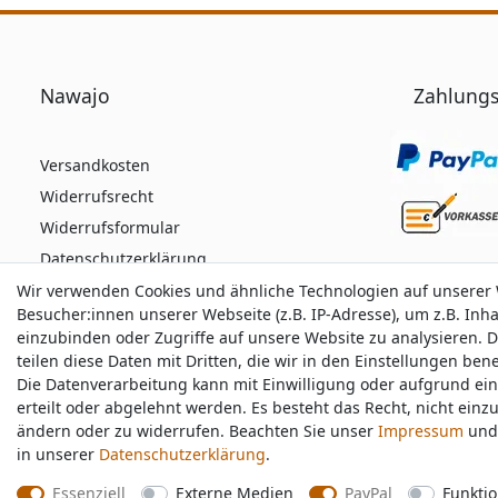
Nawajo
Zahlungs
Versandkosten
Widerrufsrecht
Widerrufsformular
Datenschutzerklärung
AGB
Wir verwenden Cookies und ähnliche Technologien auf unserer
Wir verwenden Cookies und ähnliche Technologien auf unserer
Besucher:innen unserer Webseite (z.B. IP-Adresse), um z.B. Inh
Besucher:innen unserer Webseite (z.B. IP-Adresse), um z.B. Inh
Impressum
einzubinden oder Zugriffe auf unsere Website zu analysieren. D
einzubinden oder Zugriffe auf unsere Website zu analysieren. D
teilen diese Daten mit Dritten, die wir in den Einstellungen be
teilen diese Daten mit Dritten, die wir in den Einstellungen be
Die Datenverarbeitung kann mit Einwilligung oder aufgrund ei
Die Datenverarbeitung kann mit Einwilligung oder aufgrund ei
Durchschnittliche Bewertung von
nawajo.de
bei 
erteilt oder abgelehnt werden. Es besteht das Recht, nicht einz
erteilt oder abgelehnt werden. Es besteht das Recht, nicht einz
ändern oder zu widerrufen. Beachten Sie unser
ändern oder zu widerrufen. Beachten Sie unser
Impressum
Impressum
und 
und 
in unserer
in unserer
Daten­schutz­erklärung
Daten­schutz­erklärung
.
.
Essenziell
Essenziell
Externe Medien
Externe Medien
PayPal
PayPal
Funktio
Funktio