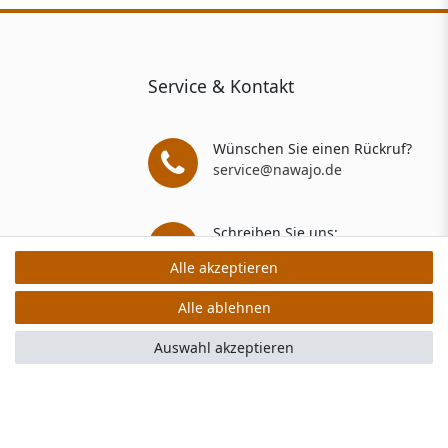
Service & Kontakt
Wünschen Sie einen Rückruf?
service@nawajo.de
Schreiben Sie uns:
service@nawajo.de
Alle akzeptieren
Alle akzeptieren
Alle ablehnen
Alle ablehnen
rs: 5 Verkaufs- und 3 Bewertungsplattformen
Auswahl akzeptieren
Auswahl akzeptieren