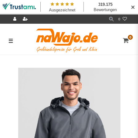
✕
0
0
☰