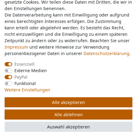
gesetzte Cookies. Wir teilen diese Daten mit Dritten, die wir in
gesetzte Cookies. Wir teilen diese Daten mit Dritten, die wir in
Service & Kontakt
den Einstellungen benennen.
den Einstellungen benennen.
Die Datenverarbeitung kann mit Einwilligung oder aufgrund
Die Datenverarbeitung kann mit Einwilligung oder aufgrund
eines berechtigten Interesses erfolgen. Die Zustimmung
eines berechtigten Interesses erfolgen. Die Zustimmung
Wünschen Sie einen Rückruf?
kann erteilt oder abgelehnt werden. Es besteht das Recht,
kann erteilt oder abgelehnt werden. Es besteht das Recht,
service@nawajo.de
nicht einzuwilligen und die Einwilligung zu einem späteren
nicht einzuwilligen und die Einwilligung zu einem späteren
Zeitpunkt zu ändern oder zu widerrufen. Beachten Sie unser
Zeitpunkt zu ändern oder zu widerrufen. Beachten Sie unser
Impressum
Impressum
und weitere Hinweise zur Verwendung
und weitere Hinweise zur Verwendung
Schreiben Sie uns:
personenbezogener Daten in unserer
personenbezogener Daten in unserer
Daten­schutz­erklärung
Daten­schutz­erklärung
.
.
service@nawajo.de
Essenziell
Essenziell
Externe Medien
Externe Medien
Durchschnittliche Bewertung von
nawajo.de
bei Trustami:
5.00
/
5.00
mit
319.175
PayPal
PayPal
Bewertungen
Funktional
Funktional
|
Bewertungsgrundlage des Anbieters: 5 Verkaufs- und 3 Bewertungsplattformen
Weitere Einstellungen
Weitere Einstellungen
Alle akzeptieren
Alle akzeptieren
© Copyright 2026 nawajo.de | Alle Rechte vorbehalten.
Alle ablehnen
Alle ablehnen
Auswahl akzeptieren
Auswahl akzeptieren