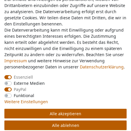
Drittanbietern einzubinden oder Zugriffe auf unsere Website
Drittanbietern einzubinden oder Zugriffe auf unsere Website
zu analysieren. Die Datenverarbeitung erfolgt erst durch
zu analysieren. Die Datenverarbeitung erfolgt erst durch
gesetzte Cookies. Wir teilen diese Daten mit Dritten, die wir in
gesetzte Cookies. Wir teilen diese Daten mit Dritten, die wir in
Service & Kontakt
den Einstellungen benennen.
den Einstellungen benennen.
Die Datenverarbeitung kann mit Einwilligung oder aufgrund
Die Datenverarbeitung kann mit Einwilligung oder aufgrund
eines berechtigten Interesses erfolgen. Die Zustimmung
eines berechtigten Interesses erfolgen. Die Zustimmung
Wünschen Sie einen Rückruf?
kann erteilt oder abgelehnt werden. Es besteht das Recht,
kann erteilt oder abgelehnt werden. Es besteht das Recht,
service@nawajo.de
nicht einzuwilligen und die Einwilligung zu einem späteren
nicht einzuwilligen und die Einwilligung zu einem späteren
Zeitpunkt zu ändern oder zu widerrufen. Beachten Sie unser
Zeitpunkt zu ändern oder zu widerrufen. Beachten Sie unser
Impressum
Impressum
und weitere Hinweise zur Verwendung
und weitere Hinweise zur Verwendung
Schreiben Sie uns:
personenbezogener Daten in unserer
personenbezogener Daten in unserer
Daten­schutz­erklärung
Daten­schutz­erklärung
.
.
service@nawajo.de
Essenziell
Essenziell
Externe Medien
Externe Medien
Durchschnittliche Bewertung von
nawajo.de
bei Trustami:
5.00
/
5.00
mit
319.220
PayPal
PayPal
Bewertungen
Funktional
Funktional
|
Bewertungsgrundlage des Anbieters: 5 Verkaufs- und 3 Bewertungsplattformen
Weitere Einstellungen
Weitere Einstellungen
Alle akzeptieren
Alle akzeptieren
© Copyright 2026 nawajo.de | Alle Rechte vorbehalten.
Alle ablehnen
Alle ablehnen