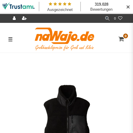
✕
0
0
☰