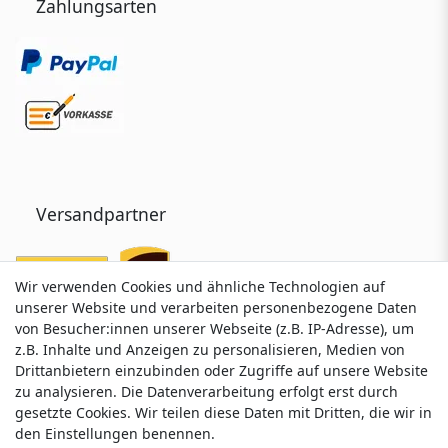
Zahlungsarten
Versandpartner
Wir verwenden Cookies und ähnliche Technologien auf
Wir verwenden Cookies und ähnliche Technologien auf
unserer Website und verarbeiten personenbezogene Daten
unserer Website und verarbeiten personenbezogene Daten
von Besucher:innen unserer Webseite (z.B. IP-Adresse), um
von Besucher:innen unserer Webseite (z.B. IP-Adresse), um
z.B. Inhalte und Anzeigen zu personalisieren, Medien von
z.B. Inhalte und Anzeigen zu personalisieren, Medien von
Drittanbietern einzubinden oder Zugriffe auf unsere Website
Drittanbietern einzubinden oder Zugriffe auf unsere Website
zu analysieren. Die Datenverarbeitung erfolgt erst durch
zu analysieren. Die Datenverarbeitung erfolgt erst durch
gesetzte Cookies. Wir teilen diese Daten mit Dritten, die wir in
gesetzte Cookies. Wir teilen diese Daten mit Dritten, die wir in
Service & Kontakt
den Einstellungen benennen.
den Einstellungen benennen.