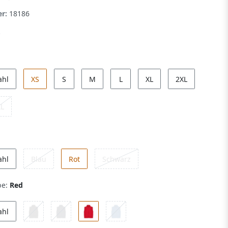
er:
18186
ahl
XS
S
M
L
XL
2XL
XL
ahl
Blau
Rot
Schwarz
be:
Red
ahl