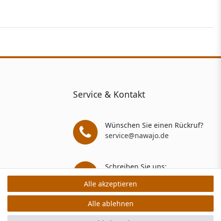
Service & Kontakt
Wünschen Sie einen Rückruf?
service@nawajo.de
Schreiben Sie uns:
service@nawajo.de
Alle akzeptieren
Alle akzeptieren
Alle ablehnen
Alle ablehnen