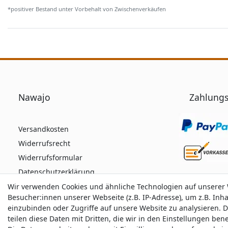
*positiver Bestand unter Vorbehalt von Zwischenverkäufen
Nawajo
Zahlungs
Versandkosten
Widerrufsrecht
Widerrufsformular
Datenschutzerklärung
AGB
Wir verwenden Cookies und ähnliche Technologien auf unserer
Wir verwenden Cookies und ähnliche Technologien auf unserer
Besucher:innen unserer Webseite (z.B. IP-Adresse), um z.B. Inh
Besucher:innen unserer Webseite (z.B. IP-Adresse), um z.B. Inh
Impressum
einzubinden oder Zugriffe auf unsere Website zu analysieren. D
einzubinden oder Zugriffe auf unsere Website zu analysieren. D
teilen diese Daten mit Dritten, die wir in den Einstellungen be
teilen diese Daten mit Dritten, die wir in den Einstellungen be