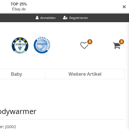
✕
Anmelden
Registrieren
0
0
Baby
Weitere Artikel
Bodywarmer
er:
JG002