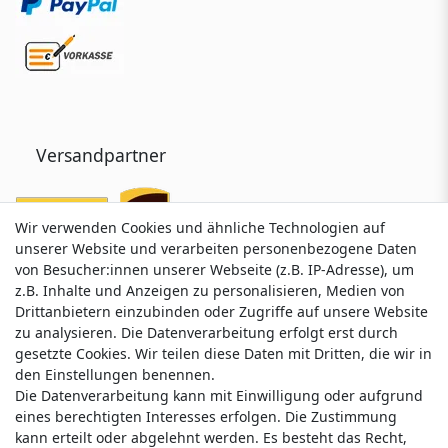
Versandpartner
Wir verwenden Cookies und ähnliche Technologien auf
Wir verwenden Cookies und ähnliche Technologien auf
unserer Website und verarbeiten personenbezogene Daten
unserer Website und verarbeiten personenbezogene Daten
von Besucher:innen unserer Webseite (z.B. IP-Adresse), um
von Besucher:innen unserer Webseite (z.B. IP-Adresse), um
z.B. Inhalte und Anzeigen zu personalisieren, Medien von
z.B. Inhalte und Anzeigen zu personalisieren, Medien von
Drittanbietern einzubinden oder Zugriffe auf unsere Website
Drittanbietern einzubinden oder Zugriffe auf unsere Website
zu analysieren. Die Datenverarbeitung erfolgt erst durch
zu analysieren. Die Datenverarbeitung erfolgt erst durch
gesetzte Cookies. Wir teilen diese Daten mit Dritten, die wir in
gesetzte Cookies. Wir teilen diese Daten mit Dritten, die wir in
Service & Kontakt
den Einstellungen benennen.
den Einstellungen benennen.
Die Datenverarbeitung kann mit Einwilligung oder aufgrund
Die Datenverarbeitung kann mit Einwilligung oder aufgrund
eines berechtigten Interesses erfolgen. Die Zustimmung
eines berechtigten Interesses erfolgen. Die Zustimmung
Wünschen Sie einen Rückruf?
kann erteilt oder abgelehnt werden. Es besteht das Recht,
kann erteilt oder abgelehnt werden. Es besteht das Recht,
service@nawajo.de