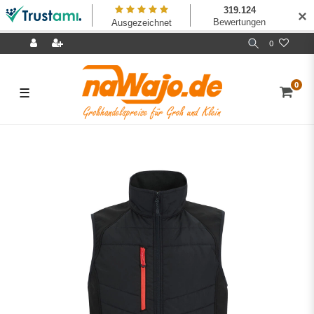
✕
0
0
☰