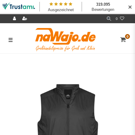
✕
0
0
☰