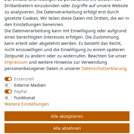
Drittanbietern einzubinden oder Zugriffe auf unsere Website
Drittanbietern einzubinden oder Zugriffe auf unsere Website
zu analysieren. Die Datenverarbeitung erfolgt erst durch
zu analysieren. Die Datenverarbeitung erfolgt erst durch
gesetzte Cookies. Wir teilen diese Daten mit Dritten, die wir in
gesetzte Cookies. Wir teilen diese Daten mit Dritten, die wir in
Service & Kontakt
den Einstellungen benennen.
den Einstellungen benennen.
Die Datenverarbeitung kann mit Einwilligung oder aufgrund
Die Datenverarbeitung kann mit Einwilligung oder aufgrund
eines berechtigten Interesses erfolgen. Die Zustimmung
eines berechtigten Interesses erfolgen. Die Zustimmung
Wünschen Sie einen Rückruf?
kann erteilt oder abgelehnt werden. Es besteht das Recht,
kann erteilt oder abgelehnt werden. Es besteht das Recht,
service@nawajo.de
nicht einzuwilligen und die Einwilligung zu einem späteren
nicht einzuwilligen und die Einwilligung zu einem späteren
Zeitpunkt zu ändern oder zu widerrufen. Beachten Sie unser
Zeitpunkt zu ändern oder zu widerrufen. Beachten Sie unser
Impressum
Impressum
und weitere Hinweise zur Verwendung
und weitere Hinweise zur Verwendung
Schreiben Sie uns:
personenbezogener Daten in unserer
personenbezogener Daten in unserer
Daten­schutz­erklärung
Daten­schutz­erklärung
.
.
service@nawajo.de
Essenziell
Essenziell
Externe Medien
Externe Medien
Durchschnittliche Bewertung von
nawajo.de
bei Trustami:
5.00
/
5.00
mit
319.095
PayPal
PayPal
Bewertungen
Funktional
Funktional
|
Bewertungsgrundlage des Anbieters: 5 Verkaufs- und 3 Bewertungsplattformen
Weitere Einstellungen
Weitere Einstellungen
Alle akzeptieren
Alle akzeptieren
© Copyright 2026 nawajo.de | Alle Rechte vorbehalten.
Alle ablehnen
Alle ablehnen