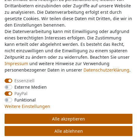
Drittanbietern einzubinden oder Zugriffe auf unsere Website
Drittanbietern einzubinden oder Zugriffe auf unsere Website
zu analysieren. Die Datenverarbeitung erfolgt erst durch
zu analysieren. Die Datenverarbeitung erfolgt erst durch
gesetzte Cookies. Wir teilen diese Daten mit Dritten, die wir in
gesetzte Cookies. Wir teilen diese Daten mit Dritten, die wir in
Service & Kontakt
den Einstellungen benennen.
den Einstellungen benennen.
Die Datenverarbeitung kann mit Einwilligung oder aufgrund
Die Datenverarbeitung kann mit Einwilligung oder aufgrund
eines berechtigten Interesses erfolgen. Die Zustimmung
eines berechtigten Interesses erfolgen. Die Zustimmung
Wünschen Sie einen Rückruf?
kann erteilt oder abgelehnt werden. Es besteht das Recht,
kann erteilt oder abgelehnt werden. Es besteht das Recht,
service@nawajo.de
nicht einzuwilligen und die Einwilligung zu einem späteren
nicht einzuwilligen und die Einwilligung zu einem späteren
Zeitpunkt zu ändern oder zu widerrufen. Beachten Sie unser
Zeitpunkt zu ändern oder zu widerrufen. Beachten Sie unser
Impressum
Impressum
und weitere Hinweise zur Verwendung
und weitere Hinweise zur Verwendung
Schreiben Sie uns:
personenbezogener Daten in unserer
personenbezogener Daten in unserer
Daten­schutz­erklärung
Daten­schutz­erklärung
.
.
service@nawajo.de
Essenziell
Essenziell
Externe Medien
Externe Medien
Durchschnittliche Bewertung von
nawajo.de
bei Trustami:
5.00
/
5.00
mit
319.209
PayPal
PayPal
Bewertungen
Funktional
Funktional
|
Bewertungsgrundlage des Anbieters: 5 Verkaufs- und 3 Bewertungsplattformen
Weitere Einstellungen
Weitere Einstellungen
Alle akzeptieren
Alle akzeptieren
© Copyright 2026 nawajo.de | Alle Rechte vorbehalten.
Alle ablehnen
Alle ablehnen