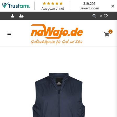
✕
0
0
☰