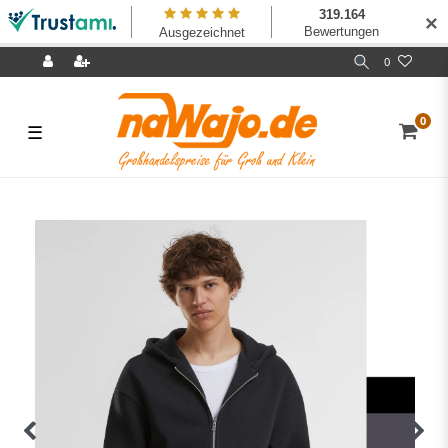
✕
0
0
☰