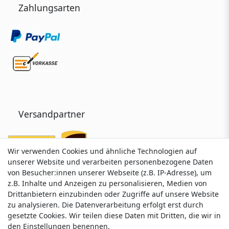
Zahlungsarten
Versandpartner
Wir verwenden Cookies und ähnliche Technologien auf
Wir verwenden Cookies und ähnliche Technologien auf
unserer Website und verarbeiten personenbezogene Daten
unserer Website und verarbeiten personenbezogene Daten
von Besucher:innen unserer Webseite (z.B. IP-Adresse), um
von Besucher:innen unserer Webseite (z.B. IP-Adresse), um
z.B. Inhalte und Anzeigen zu personalisieren, Medien von
z.B. Inhalte und Anzeigen zu personalisieren, Medien von
Drittanbietern einzubinden oder Zugriffe auf unsere Website
Drittanbietern einzubinden oder Zugriffe auf unsere Website
zu analysieren. Die Datenverarbeitung erfolgt erst durch
zu analysieren. Die Datenverarbeitung erfolgt erst durch
gesetzte Cookies. Wir teilen diese Daten mit Dritten, die wir in
gesetzte Cookies. Wir teilen diese Daten mit Dritten, die wir in
Service & Kontakt
den Einstellungen benennen.
den Einstellungen benennen.