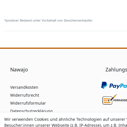
*positiver Bestand unter Vorbehalt von Zwischenverkäufen
Nawajo
Zahlungs
Versandkosten
Widerrufsrecht
Widerrufsformular
Datenschutzerklärung
AGB
Wir verwenden Cookies und ähnliche Technologien auf unserer
Wir verwenden Cookies und ähnliche Technologien auf unserer
Besucher:innen unserer Webseite (z.B. IP-Adresse), um z.B. Inh
Besucher:innen unserer Webseite (z.B. IP-Adresse), um z.B. Inh
Impressum