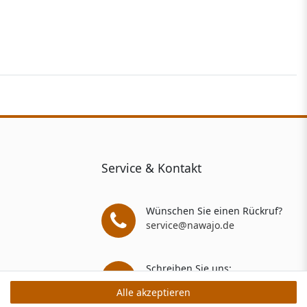
Service & Kontakt
Wünschen Sie einen Rückruf?
service@nawajo.de
Schreiben Sie uns:
service@nawajo.de
Alle akzeptieren
Alle akzeptieren