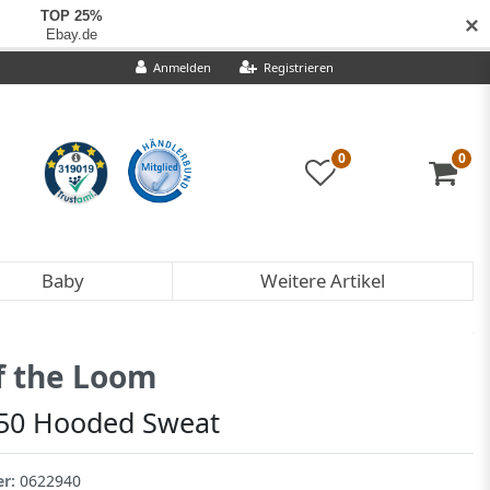
✕
Anmelden
Registrieren
0
0
Baby
Weitere Artikel
of the Loom
250 Hooded Sweat
er:
0622940