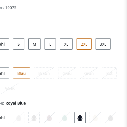
er:
19075
ahl
S
M
L
XL
2XL
3XL
ahl
Blau
Braun
Grau
Grün
Rot
Weiß
be:
Royal Blue
ahl