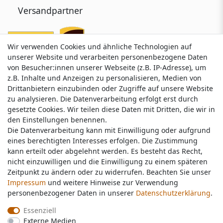
Versandpartner
Wir verwenden Cookies und ähnliche Technologien auf
Wir verwenden Cookies und ähnliche Technologien auf
unserer Website und verarbeiten personenbezogene Daten
unserer Website und verarbeiten personenbezogene Daten
von Besucher:innen unserer Webseite (z.B. IP-Adresse), um
von Besucher:innen unserer Webseite (z.B. IP-Adresse), um
z.B. Inhalte und Anzeigen zu personalisieren, Medien von
z.B. Inhalte und Anzeigen zu personalisieren, Medien von
Drittanbietern einzubinden oder Zugriffe auf unsere Website
Drittanbietern einzubinden oder Zugriffe auf unsere Website
zu analysieren. Die Datenverarbeitung erfolgt erst durch
zu analysieren. Die Datenverarbeitung erfolgt erst durch
gesetzte Cookies. Wir teilen diese Daten mit Dritten, die wir in
gesetzte Cookies. Wir teilen diese Daten mit Dritten, die wir in
Service & Kontakt
den Einstellungen benennen.
den Einstellungen benennen.
Die Datenverarbeitung kann mit Einwilligung oder aufgrund
Die Datenverarbeitung kann mit Einwilligung oder aufgrund
eines berechtigten Interesses erfolgen. Die Zustimmung
eines berechtigten Interesses erfolgen. Die Zustimmung
Wünschen Sie einen Rückruf?
kann erteilt oder abgelehnt werden. Es besteht das Recht,
kann erteilt oder abgelehnt werden. Es besteht das Recht,
service@nawajo.de
nicht einzuwilligen und die Einwilligung zu einem späteren
nicht einzuwilligen und die Einwilligung zu einem späteren
Zeitpunkt zu ändern oder zu widerrufen. Beachten Sie unser
Zeitpunkt zu ändern oder zu widerrufen. Beachten Sie unser
Impressum
Impressum
und weitere Hinweise zur Verwendung
und weitere Hinweise zur Verwendung
Schreiben Sie uns:
personenbezogener Daten in unserer
personenbezogener Daten in unserer
Daten­schutz­erklärung
Daten­schutz­erklärung
.
.
service@nawajo.de
Essenziell
Essenziell
Externe Medien
Externe Medien