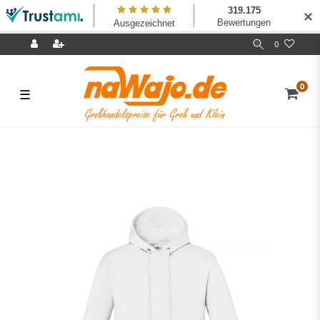
✕
0
0
☰