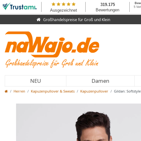
Großhandelspreise für Groß und Klein
NEU
Damen
Herren
Kapuzenpullover & Sweats
Kapuzenpullover
Gildan: Softstyl