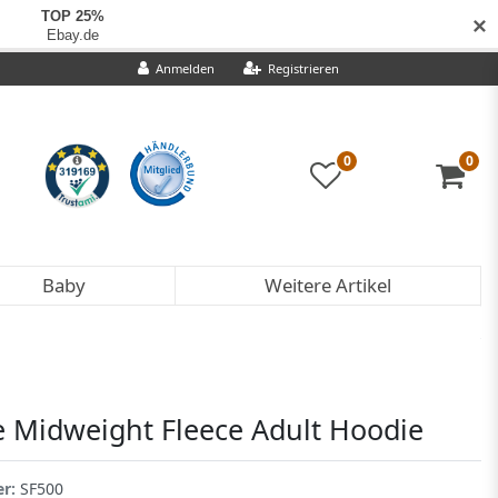
✕
Anmelden
Registrieren
0
0
Baby
Weitere Artikel
le Midweight Fleece Adult Hoodie
er:
SF500