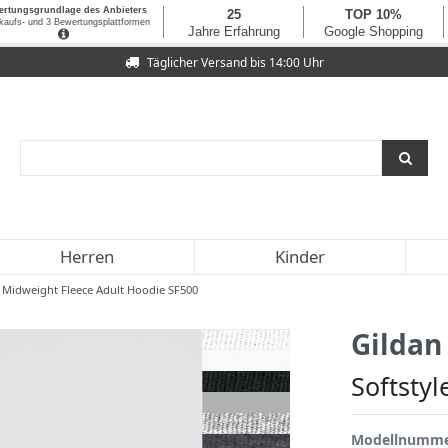
Täglicher Versand bis 14:00 Uhr
Herren
Kinder
e Midweight Fleece Adult Hoodie SF500
Gildan
Softsty
Modellnumm