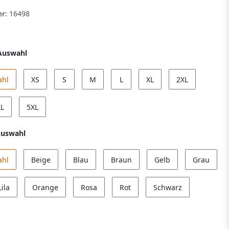
er:
16498
Auswahl
ahl
XS
S
M
L
XL
2XL
XL
5XL
Auswahl
ahl
Beige
Blau
Braun
Gelb
Grau
Lila
Orange
Rosa
Rot
Schwarz