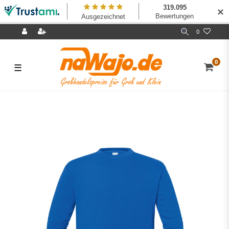
✕
0
0
☰