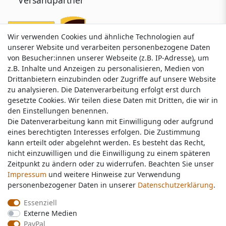
Wir verwenden Cookies und ähnliche Technologien auf
Wir verwenden Cookies und ähnliche Technologien auf
unserer Website und verarbeiten personenbezogene Daten
unserer Website und verarbeiten personenbezogene Daten
von Besucher:innen unserer Webseite (z.B. IP-Adresse), um
von Besucher:innen unserer Webseite (z.B. IP-Adresse), um
z.B. Inhalte und Anzeigen zu personalisieren, Medien von
z.B. Inhalte und Anzeigen zu personalisieren, Medien von
Drittanbietern einzubinden oder Zugriffe auf unsere Website
Drittanbietern einzubinden oder Zugriffe auf unsere Website
zu analysieren. Die Datenverarbeitung erfolgt erst durch
zu analysieren. Die Datenverarbeitung erfolgt erst durch
gesetzte Cookies. Wir teilen diese Daten mit Dritten, die wir in
gesetzte Cookies. Wir teilen diese Daten mit Dritten, die wir in
Service & Kontakt
den Einstellungen benennen.
den Einstellungen benennen.
Die Datenverarbeitung kann mit Einwilligung oder aufgrund
Die Datenverarbeitung kann mit Einwilligung oder aufgrund
eines berechtigten Interesses erfolgen. Die Zustimmung
eines berechtigten Interesses erfolgen. Die Zustimmung
Wünschen Sie einen Rückruf?
kann erteilt oder abgelehnt werden. Es besteht das Recht,
kann erteilt oder abgelehnt werden. Es besteht das Recht,
service@nawajo.de
nicht einzuwilligen und die Einwilligung zu einem späteren
nicht einzuwilligen und die Einwilligung zu einem späteren
Zeitpunkt zu ändern oder zu widerrufen. Beachten Sie unser
Zeitpunkt zu ändern oder zu widerrufen. Beachten Sie unser
Impressum
Impressum
und weitere Hinweise zur Verwendung
und weitere Hinweise zur Verwendung
Schreiben Sie uns:
personenbezogener Daten in unserer
personenbezogener Daten in unserer
Daten­schutz­erklärung
Daten­schutz­erklärung
.
.
service@nawajo.de
Essenziell
Essenziell
Externe Medien
Externe Medien
Durchschnittliche Bewertung von
nawajo.de
bei Trustami:
5.00
/
5.00
mit
319.095
PayPal
PayPal