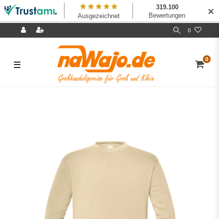
✕
0
0
☰