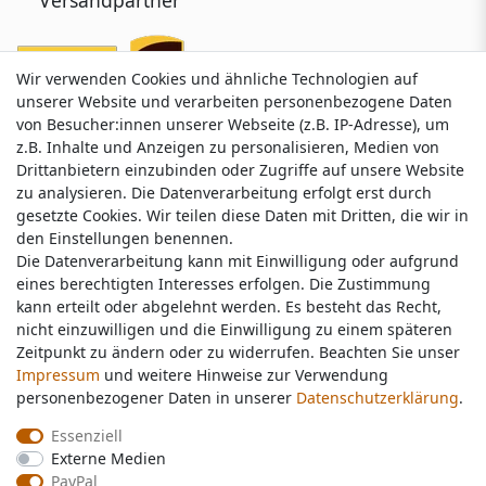
Wir verwenden Cookies und ähnliche Technologien auf
Wir verwenden Cookies und ähnliche Technologien auf
unserer Website und verarbeiten personenbezogene Daten
unserer Website und verarbeiten personenbezogene Daten
von Besucher:innen unserer Webseite (z.B. IP-Adresse), um
von Besucher:innen unserer Webseite (z.B. IP-Adresse), um
z.B. Inhalte und Anzeigen zu personalisieren, Medien von
z.B. Inhalte und Anzeigen zu personalisieren, Medien von
Drittanbietern einzubinden oder Zugriffe auf unsere Website
Drittanbietern einzubinden oder Zugriffe auf unsere Website
zu analysieren. Die Datenverarbeitung erfolgt erst durch
zu analysieren. Die Datenverarbeitung erfolgt erst durch
gesetzte Cookies. Wir teilen diese Daten mit Dritten, die wir in
gesetzte Cookies. Wir teilen diese Daten mit Dritten, die wir in
Service & Kontakt
den Einstellungen benennen.
den Einstellungen benennen.
Die Datenverarbeitung kann mit Einwilligung oder aufgrund
Die Datenverarbeitung kann mit Einwilligung oder aufgrund
eines berechtigten Interesses erfolgen. Die Zustimmung
eines berechtigten Interesses erfolgen. Die Zustimmung
Wünschen Sie einen Rückruf?
kann erteilt oder abgelehnt werden. Es besteht das Recht,
kann erteilt oder abgelehnt werden. Es besteht das Recht,
service@nawajo.de
nicht einzuwilligen und die Einwilligung zu einem späteren
nicht einzuwilligen und die Einwilligung zu einem späteren
Zeitpunkt zu ändern oder zu widerrufen. Beachten Sie unser
Zeitpunkt zu ändern oder zu widerrufen. Beachten Sie unser
Impressum
Impressum
und weitere Hinweise zur Verwendung
und weitere Hinweise zur Verwendung
Schreiben Sie uns:
personenbezogener Daten in unserer
personenbezogener Daten in unserer
Daten­schutz­erklärung
Daten­schutz­erklärung
.
.
service@nawajo.de
Essenziell
Essenziell
Externe Medien
Externe Medien
Durchschnittliche Bewertung von
nawajo.de
bei Trustami:
5.00
/
5.00
mit
319.100
PayPal
PayPal