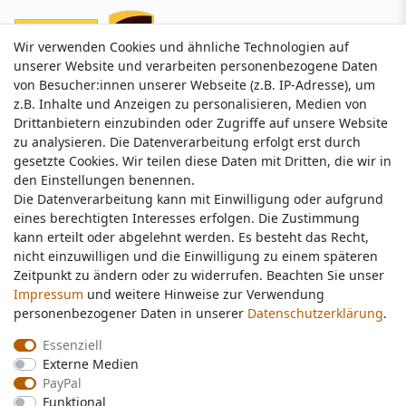
Wir verwenden Cookies und ähnliche Technologien auf
Wir verwenden Cookies und ähnliche Technologien auf
unserer Website und verarbeiten personenbezogene Daten
unserer Website und verarbeiten personenbezogene Daten
von Besucher:innen unserer Webseite (z.B. IP-Adresse), um
von Besucher:innen unserer Webseite (z.B. IP-Adresse), um
z.B. Inhalte und Anzeigen zu personalisieren, Medien von
z.B. Inhalte und Anzeigen zu personalisieren, Medien von
Drittanbietern einzubinden oder Zugriffe auf unsere Website
Drittanbietern einzubinden oder Zugriffe auf unsere Website
zu analysieren. Die Datenverarbeitung erfolgt erst durch
zu analysieren. Die Datenverarbeitung erfolgt erst durch
gesetzte Cookies. Wir teilen diese Daten mit Dritten, die wir in
gesetzte Cookies. Wir teilen diese Daten mit Dritten, die wir in
Service & Kontakt
den Einstellungen benennen.
den Einstellungen benennen.
Die Datenverarbeitung kann mit Einwilligung oder aufgrund
Die Datenverarbeitung kann mit Einwilligung oder aufgrund
eines berechtigten Interesses erfolgen. Die Zustimmung
eines berechtigten Interesses erfolgen. Die Zustimmung
Wünschen Sie einen Rückruf?
kann erteilt oder abgelehnt werden. Es besteht das Recht,
kann erteilt oder abgelehnt werden. Es besteht das Recht,
service@nawajo.de
nicht einzuwilligen und die Einwilligung zu einem späteren
nicht einzuwilligen und die Einwilligung zu einem späteren
Zeitpunkt zu ändern oder zu widerrufen. Beachten Sie unser
Zeitpunkt zu ändern oder zu widerrufen. Beachten Sie unser
Impressum
Impressum
und weitere Hinweise zur Verwendung
und weitere Hinweise zur Verwendung
Schreiben Sie uns:
personenbezogener Daten in unserer
personenbezogener Daten in unserer
Daten­schutz­erklärung
Daten­schutz­erklärung
.
.
service@nawajo.de
Essenziell
Essenziell
Externe Medien
Externe Medien
Durchschnittliche Bewertung von
nawajo.de
bei Trustami:
5.00
/
5.00
mit
319.124
PayPal
PayPal
Bewertungen
Funktional
Funktional