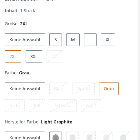
Inhalt:
1
Stück
Größe:
2XL
Keine Auswahl
S
M
L
XL
2XL
3XL
4XL
Farbe:
Grau
Keine Auswahl
Blau
Braun
Grau
Grün
Rot
Schwarz
Weiß
Hersteller Farbe:
Light Graphite
Keine Auswahl