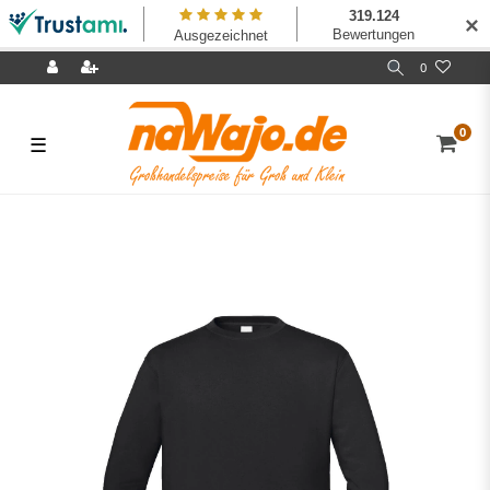
✕
0
0
☰