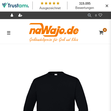
✕
0
0
☰