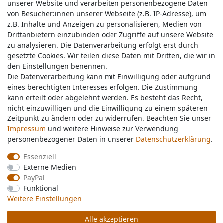
unserer Website und verarbeiten personenbezogene Daten
unserer Website und verarbeiten personenbezogene Daten
von Besucher:innen unserer Webseite (z.B. IP-Adresse), um
von Besucher:innen unserer Webseite (z.B. IP-Adresse), um
z.B. Inhalte und Anzeigen zu personalisieren, Medien von
z.B. Inhalte und Anzeigen zu personalisieren, Medien von
Drittanbietern einzubinden oder Zugriffe auf unsere Website
Drittanbietern einzubinden oder Zugriffe auf unsere Website
zu analysieren. Die Datenverarbeitung erfolgt erst durch
zu analysieren. Die Datenverarbeitung erfolgt erst durch
gesetzte Cookies. Wir teilen diese Daten mit Dritten, die wir in
gesetzte Cookies. Wir teilen diese Daten mit Dritten, die wir in
Service & Kontakt
den Einstellungen benennen.
den Einstellungen benennen.
Die Datenverarbeitung kann mit Einwilligung oder aufgrund
Die Datenverarbeitung kann mit Einwilligung oder aufgrund
eines berechtigten Interesses erfolgen. Die Zustimmung
eines berechtigten Interesses erfolgen. Die Zustimmung
Wünschen Sie einen Rückruf?
kann erteilt oder abgelehnt werden. Es besteht das Recht,
kann erteilt oder abgelehnt werden. Es besteht das Recht,
service@nawajo.de
nicht einzuwilligen und die Einwilligung zu einem späteren
nicht einzuwilligen und die Einwilligung zu einem späteren
Zeitpunkt zu ändern oder zu widerrufen. Beachten Sie unser
Zeitpunkt zu ändern oder zu widerrufen. Beachten Sie unser
Impressum
Impressum
und weitere Hinweise zur Verwendung
und weitere Hinweise zur Verwendung
Schreiben Sie uns:
personenbezogener Daten in unserer
personenbezogener Daten in unserer
Daten­schutz­erklärung
Daten­schutz­erklärung
.
.
service@nawajo.de
Essenziell
Essenziell
Externe Medien
Externe Medien
Durchschnittliche Bewertung von
nawajo.de
bei Trustami:
5.00
/
5.00
mit
319.095
PayPal
PayPal
Bewertungen
Funktional
Funktional
|
Bewertungsgrundlage des Anbieters: 5 Verkaufs- und 3 Bewertungsplattformen
Weitere Einstellungen
Weitere Einstellungen
Alle akzeptieren
Alle akzeptieren