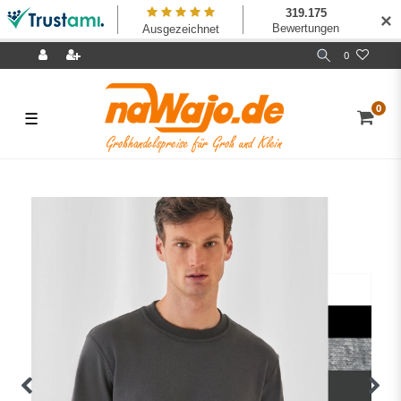
✕
0
0
☰