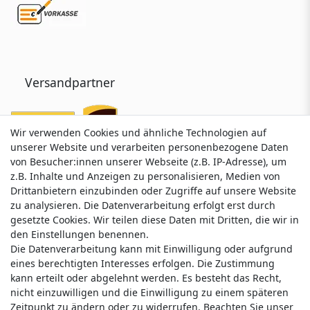
Versandpartner
Wir verwenden Cookies und ähnliche Technologien auf
Wir verwenden Cookies und ähnliche Technologien auf
unserer Website und verarbeiten personenbezogene Daten
unserer Website und verarbeiten personenbezogene Daten
von Besucher:innen unserer Webseite (z.B. IP-Adresse), um
von Besucher:innen unserer Webseite (z.B. IP-Adresse), um
z.B. Inhalte und Anzeigen zu personalisieren, Medien von
z.B. Inhalte und Anzeigen zu personalisieren, Medien von
Drittanbietern einzubinden oder Zugriffe auf unsere Website
Drittanbietern einzubinden oder Zugriffe auf unsere Website
zu analysieren. Die Datenverarbeitung erfolgt erst durch
zu analysieren. Die Datenverarbeitung erfolgt erst durch
gesetzte Cookies. Wir teilen diese Daten mit Dritten, die wir in
gesetzte Cookies. Wir teilen diese Daten mit Dritten, die wir in
Service & Kontakt
den Einstellungen benennen.
den Einstellungen benennen.
Die Datenverarbeitung kann mit Einwilligung oder aufgrund
Die Datenverarbeitung kann mit Einwilligung oder aufgrund
eines berechtigten Interesses erfolgen. Die Zustimmung
eines berechtigten Interesses erfolgen. Die Zustimmung
Wünschen Sie einen Rückruf?
kann erteilt oder abgelehnt werden. Es besteht das Recht,
kann erteilt oder abgelehnt werden. Es besteht das Recht,
service@nawajo.de
nicht einzuwilligen und die Einwilligung zu einem späteren
nicht einzuwilligen und die Einwilligung zu einem späteren
Zeitpunkt zu ändern oder zu widerrufen. Beachten Sie unser
Zeitpunkt zu ändern oder zu widerrufen. Beachten Sie unser