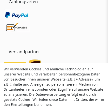
Zahlungsarten
Versandpartner
Wir verwenden Cookies und ähnliche Technologien auf
Wir verwenden Cookies und ähnliche Technologien auf
unserer Website und verarbeiten personenbezogene Daten
unserer Website und verarbeiten personenbezogene Daten
von Besucher:innen unserer Webseite (z.B. IP-Adresse), um
von Besucher:innen unserer Webseite (z.B. IP-Adresse), um
z.B. Inhalte und Anzeigen zu personalisieren, Medien von
z.B. Inhalte und Anzeigen zu personalisieren, Medien von
Drittanbietern einzubinden oder Zugriffe auf unsere Website
Drittanbietern einzubinden oder Zugriffe auf unsere Website
zu analysieren. Die Datenverarbeitung erfolgt erst durch
zu analysieren. Die Datenverarbeitung erfolgt erst durch
gesetzte Cookies. Wir teilen diese Daten mit Dritten, die wir in
gesetzte Cookies. Wir teilen diese Daten mit Dritten, die wir in
Service & Kontakt
den Einstellungen benennen.
den Einstellungen benennen.