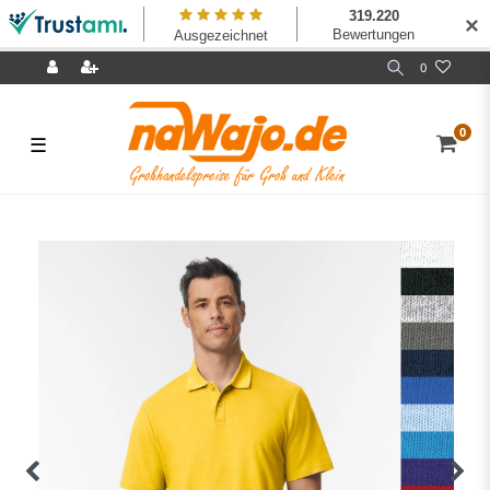
✕
0
0
☰