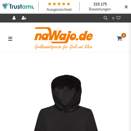
✕
0
0
☰