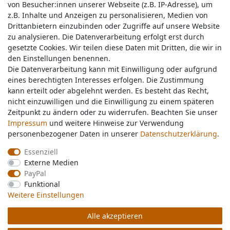
von Besucher:innen unserer Webseite (z.B. IP-Adresse), um
von Besucher:innen unserer Webseite (z.B. IP-Adresse), um
z.B. Inhalte und Anzeigen zu personalisieren, Medien von
z.B. Inhalte und Anzeigen zu personalisieren, Medien von
Drittanbietern einzubinden oder Zugriffe auf unsere Website
Drittanbietern einzubinden oder Zugriffe auf unsere Website
zu analysieren. Die Datenverarbeitung erfolgt erst durch
zu analysieren. Die Datenverarbeitung erfolgt erst durch
gesetzte Cookies. Wir teilen diese Daten mit Dritten, die wir in
gesetzte Cookies. Wir teilen diese Daten mit Dritten, die wir in
Service & Kontakt
den Einstellungen benennen.
den Einstellungen benennen.
Die Datenverarbeitung kann mit Einwilligung oder aufgrund
Die Datenverarbeitung kann mit Einwilligung oder aufgrund
eines berechtigten Interesses erfolgen. Die Zustimmung
eines berechtigten Interesses erfolgen. Die Zustimmung
Wünschen Sie einen Rückruf?
kann erteilt oder abgelehnt werden. Es besteht das Recht,
kann erteilt oder abgelehnt werden. Es besteht das Recht,
service@nawajo.de
nicht einzuwilligen und die Einwilligung zu einem späteren
nicht einzuwilligen und die Einwilligung zu einem späteren
Zeitpunkt zu ändern oder zu widerrufen. Beachten Sie unser
Zeitpunkt zu ändern oder zu widerrufen. Beachten Sie unser
Impressum
Impressum
und weitere Hinweise zur Verwendung
und weitere Hinweise zur Verwendung
Schreiben Sie uns:
personenbezogener Daten in unserer
personenbezogener Daten in unserer
Daten­schutz­erklärung
Daten­schutz­erklärung
.
.
service@nawajo.de
Essenziell
Essenziell
Externe Medien
Externe Medien
Durchschnittliche Bewertung von
nawajo.de
bei Trustami:
5.00
/
5.00
mit
319.175
PayPal
PayPal
Bewertungen
Funktional
Funktional
|
Bewertungsgrundlage des Anbieters: 5 Verkaufs- und 3 Bewertungsplattformen
Weitere Einstellungen
Weitere Einstellungen
Alle akzeptieren
Alle akzeptieren
© Copyright 2026 nawajo.de | Alle Rechte vorbehalten.