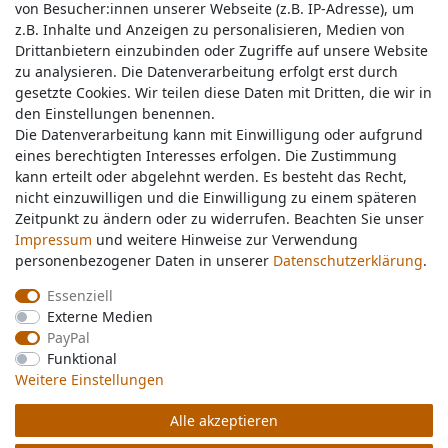
von Besucher:innen unserer Webseite (z.B. IP-Adresse), um
von Besucher:innen unserer Webseite (z.B. IP-Adresse), um
z.B. Inhalte und Anzeigen zu personalisieren, Medien von
z.B. Inhalte und Anzeigen zu personalisieren, Medien von
Drittanbietern einzubinden oder Zugriffe auf unsere Website
Drittanbietern einzubinden oder Zugriffe auf unsere Website
zu analysieren. Die Datenverarbeitung erfolgt erst durch
zu analysieren. Die Datenverarbeitung erfolgt erst durch
gesetzte Cookies. Wir teilen diese Daten mit Dritten, die wir in
gesetzte Cookies. Wir teilen diese Daten mit Dritten, die wir in
Service & Kontakt
den Einstellungen benennen.
den Einstellungen benennen.
Die Datenverarbeitung kann mit Einwilligung oder aufgrund
Die Datenverarbeitung kann mit Einwilligung oder aufgrund
eines berechtigten Interesses erfolgen. Die Zustimmung
eines berechtigten Interesses erfolgen. Die Zustimmung
Wünschen Sie einen Rückruf?
kann erteilt oder abgelehnt werden. Es besteht das Recht,
kann erteilt oder abgelehnt werden. Es besteht das Recht,
service@nawajo.de
nicht einzuwilligen und die Einwilligung zu einem späteren
nicht einzuwilligen und die Einwilligung zu einem späteren
Zeitpunkt zu ändern oder zu widerrufen. Beachten Sie unser
Zeitpunkt zu ändern oder zu widerrufen. Beachten Sie unser
Impressum
Impressum
und weitere Hinweise zur Verwendung
und weitere Hinweise zur Verwendung
Schreiben Sie uns:
personenbezogener Daten in unserer
personenbezogener Daten in unserer
Daten­schutz­erklärung
Daten­schutz­erklärung
.
.
service@nawajo.de
Essenziell
Essenziell
Externe Medien
Externe Medien
Durchschnittliche Bewertung von
nawajo.de
bei Trustami:
5.00
/
5.00
mit
319.186
PayPal
PayPal
Bewertungen
Funktional
Funktional
|
Bewertungsgrundlage des Anbieters: 5 Verkaufs- und 3 Bewertungsplattformen
Weitere Einstellungen
Weitere Einstellungen
Alle akzeptieren
Alle akzeptieren
© Copyright 2026 nawajo.de | Alle Rechte vorbehalten.