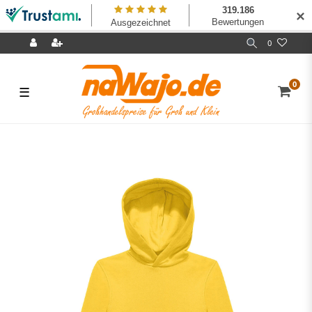
✕
0
0
☰