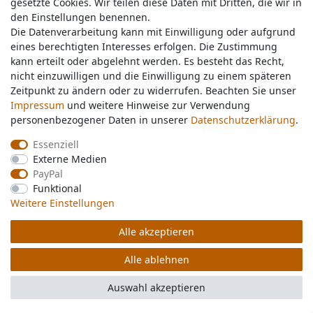
gesetzte Cookies. Wir teilen diese Daten mit Dritten, die wir in
gesetzte Cookies. Wir teilen diese Daten mit Dritten, die wir in
Service & Kontakt
den Einstellungen benennen.
den Einstellungen benennen.
Die Datenverarbeitung kann mit Einwilligung oder aufgrund
Die Datenverarbeitung kann mit Einwilligung oder aufgrund
eines berechtigten Interesses erfolgen. Die Zustimmung
eines berechtigten Interesses erfolgen. Die Zustimmung
Wünschen Sie einen Rückruf?
kann erteilt oder abgelehnt werden. Es besteht das Recht,
kann erteilt oder abgelehnt werden. Es besteht das Recht,
service@nawajo.de
nicht einzuwilligen und die Einwilligung zu einem späteren
nicht einzuwilligen und die Einwilligung zu einem späteren
Zeitpunkt zu ändern oder zu widerrufen. Beachten Sie unser
Zeitpunkt zu ändern oder zu widerrufen. Beachten Sie unser
Impressum
Impressum
und weitere Hinweise zur Verwendung
und weitere Hinweise zur Verwendung
Schreiben Sie uns:
personenbezogener Daten in unserer
personenbezogener Daten in unserer
Daten­schutz­erklärung
Daten­schutz­erklärung
.
.
service@nawajo.de
Essenziell
Essenziell
Externe Medien
Externe Medien
Durchschnittliche Bewertung von
nawajo.de
bei Trustami:
5.00
/
5.00
mit
319.175
PayPal
PayPal
Bewertungen
Funktional
Funktional
|
Bewertungsgrundlage des Anbieters: 5 Verkaufs- und 3 Bewertungsplattformen
Weitere Einstellungen
Weitere Einstellungen
Alle akzeptieren
Alle akzeptieren
© Copyright 2026 nawajo.de | Alle Rechte vorbehalten.
Alle ablehnen
Alle ablehnen
Auswahl akzeptieren
Auswahl akzeptieren