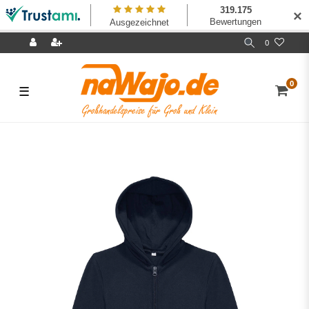
✕
0
0
☰