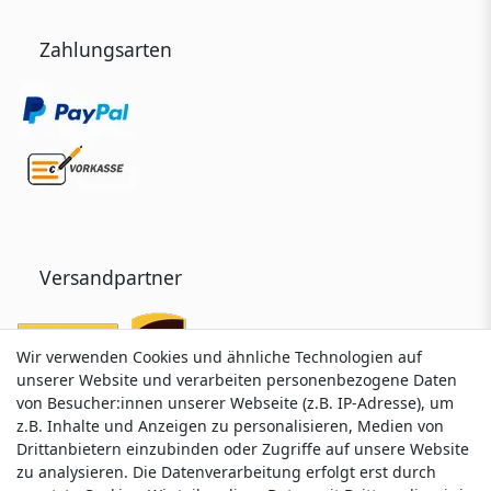
Zahlungsarten
Versandpartner
Wir verwenden Cookies und ähnliche Technologien auf
Wir verwenden Cookies und ähnliche Technologien auf
unserer Website und verarbeiten personenbezogene Daten
unserer Website und verarbeiten personenbezogene Daten
von Besucher:innen unserer Webseite (z.B. IP-Adresse), um
von Besucher:innen unserer Webseite (z.B. IP-Adresse), um
z.B. Inhalte und Anzeigen zu personalisieren, Medien von
z.B. Inhalte und Anzeigen zu personalisieren, Medien von
Drittanbietern einzubinden oder Zugriffe auf unsere Website
Drittanbietern einzubinden oder Zugriffe auf unsere Website
zu analysieren. Die Datenverarbeitung erfolgt erst durch
zu analysieren. Die Datenverarbeitung erfolgt erst durch