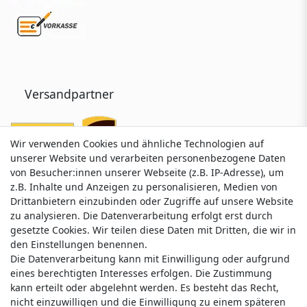
Versandpartner
Wir verwenden Cookies und ähnliche Technologien auf
Wir verwenden Cookies und ähnliche Technologien auf
unserer Website und verarbeiten personenbezogene Daten
unserer Website und verarbeiten personenbezogene Daten
von Besucher:innen unserer Webseite (z.B. IP-Adresse), um
von Besucher:innen unserer Webseite (z.B. IP-Adresse), um
z.B. Inhalte und Anzeigen zu personalisieren, Medien von
z.B. Inhalte und Anzeigen zu personalisieren, Medien von
Drittanbietern einzubinden oder Zugriffe auf unsere Website
Drittanbietern einzubinden oder Zugriffe auf unsere Website
zu analysieren. Die Datenverarbeitung erfolgt erst durch
zu analysieren. Die Datenverarbeitung erfolgt erst durch
gesetzte Cookies. Wir teilen diese Daten mit Dritten, die wir in
gesetzte Cookies. Wir teilen diese Daten mit Dritten, die wir in
Service & Kontakt
den Einstellungen benennen.
den Einstellungen benennen.
Die Datenverarbeitung kann mit Einwilligung oder aufgrund
Die Datenverarbeitung kann mit Einwilligung oder aufgrund
eines berechtigten Interesses erfolgen. Die Zustimmung
eines berechtigten Interesses erfolgen. Die Zustimmung
Wünschen Sie einen Rückruf?
kann erteilt oder abgelehnt werden. Es besteht das Recht,
kann erteilt oder abgelehnt werden. Es besteht das Recht,
service@nawajo.de
nicht einzuwilligen und die Einwilligung zu einem späteren
nicht einzuwilligen und die Einwilligung zu einem späteren