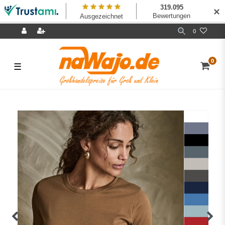
✕
0
0
☰