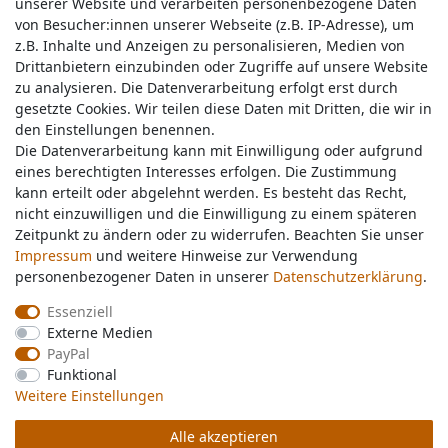
unserer Website und verarbeiten personenbezogene Daten
unserer Website und verarbeiten personenbezogene Daten
von Besucher:innen unserer Webseite (z.B. IP-Adresse), um
von Besucher:innen unserer Webseite (z.B. IP-Adresse), um
z.B. Inhalte und Anzeigen zu personalisieren, Medien von
z.B. Inhalte und Anzeigen zu personalisieren, Medien von
Drittanbietern einzubinden oder Zugriffe auf unsere Website
Drittanbietern einzubinden oder Zugriffe auf unsere Website
zu analysieren. Die Datenverarbeitung erfolgt erst durch
zu analysieren. Die Datenverarbeitung erfolgt erst durch
gesetzte Cookies. Wir teilen diese Daten mit Dritten, die wir in
gesetzte Cookies. Wir teilen diese Daten mit Dritten, die wir in
Service & Kontakt
den Einstellungen benennen.
den Einstellungen benennen.
Die Datenverarbeitung kann mit Einwilligung oder aufgrund
Die Datenverarbeitung kann mit Einwilligung oder aufgrund
eines berechtigten Interesses erfolgen. Die Zustimmung
eines berechtigten Interesses erfolgen. Die Zustimmung
Wünschen Sie einen Rückruf?
kann erteilt oder abgelehnt werden. Es besteht das Recht,
kann erteilt oder abgelehnt werden. Es besteht das Recht,
service@nawajo.de
nicht einzuwilligen und die Einwilligung zu einem späteren
nicht einzuwilligen und die Einwilligung zu einem späteren
Zeitpunkt zu ändern oder zu widerrufen. Beachten Sie unser
Zeitpunkt zu ändern oder zu widerrufen. Beachten Sie unser
Impressum
Impressum
und weitere Hinweise zur Verwendung
und weitere Hinweise zur Verwendung
Schreiben Sie uns:
personenbezogener Daten in unserer
personenbezogener Daten in unserer
Daten­schutz­erklärung
Daten­schutz­erklärung
.
.
service@nawajo.de
Essenziell
Essenziell
Externe Medien
Externe Medien
Durchschnittliche Bewertung von
nawajo.de
bei Trustami:
5.00
/
5.00
mit
319.150
PayPal
PayPal
Bewertungen
Funktional
Funktional
|
Bewertungsgrundlage des Anbieters: 5 Verkaufs- und 3 Bewertungsplattformen
Weitere Einstellungen
Weitere Einstellungen
Alle akzeptieren
Alle akzeptieren