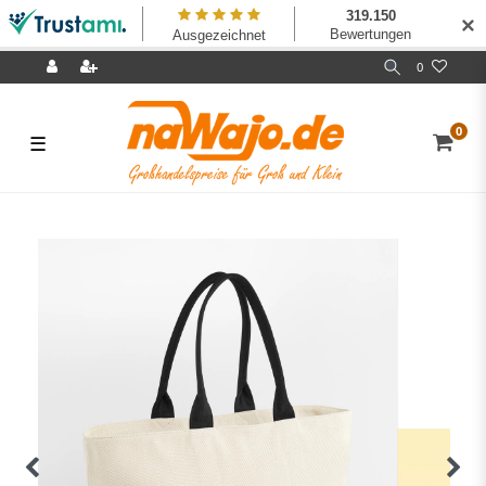
✕
0
0
☰