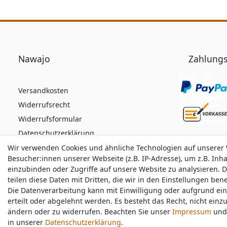
Nawajo
Zahlungs
Versandkosten
Widerrufsrecht
Widerrufsformular
Datenschutzerklärung
AGB
Wir verwenden Cookies und ähnliche Technologien auf unserer
Wir verwenden Cookies und ähnliche Technologien auf unserer
Besucher:innen unserer Webseite (z.B. IP-Adresse), um z.B. Inh
Besucher:innen unserer Webseite (z.B. IP-Adresse), um z.B. Inh
Impressum
einzubinden oder Zugriffe auf unsere Website zu analysieren. D
einzubinden oder Zugriffe auf unsere Website zu analysieren. D
teilen diese Daten mit Dritten, die wir in den Einstellungen be
teilen diese Daten mit Dritten, die wir in den Einstellungen be
Die Datenverarbeitung kann mit Einwilligung oder aufgrund ei
Die Datenverarbeitung kann mit Einwilligung oder aufgrund ei
Durchschnittliche Bewertung von
nawajo.de
bei 
erteilt oder abgelehnt werden. Es besteht das Recht, nicht einz
erteilt oder abgelehnt werden. Es besteht das Recht, nicht einz
ändern oder zu widerrufen. Beachten Sie unser
ändern oder zu widerrufen. Beachten Sie unser
Impressum
Impressum
und 
und 
in unserer
in unserer
Daten­schutz­erklärung
Daten­schutz­erklärung
.
.