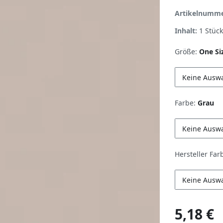
Artikelnumm
Inhalt:
1
Stück
Größe:
One Si
Keine Ausw
Farbe:
Grau
Keine Ausw
Hersteller Far
Keine Ausw
5,18 €