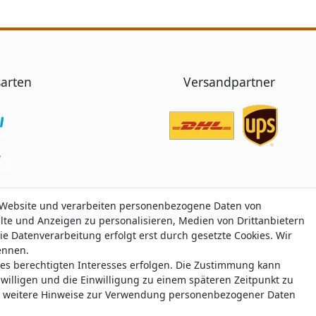
arten
Versandpartner
 Website und verarbeiten personenbezogene Daten von
 Website und verarbeiten personenbezogene Daten von
alte und Anzeigen zu personalisieren, Medien von Drittanbietern
alte und Anzeigen zu personalisieren, Medien von Drittanbietern
ie Datenverarbeitung erfolgt erst durch gesetzte Cookies. Wir
ie Datenverarbeitung erfolgt erst durch gesetzte Cookies. Wir
nennen.
nennen.
nes berechtigten Interesses erfolgen. Die Zustimmung kann
nes berechtigten Interesses erfolgen. Die Zustimmung kann
Trustami:
5.00
/
5.00
mit
319.220
Bewertungen
|
Bewertungsgrundlage des Anbiete
uwilligen und die Einwilligung zu einem späteren Zeitpunkt zu
uwilligen und die Einwilligung zu einem späteren Zeitpunkt zu
weitere Hinweise zur Verwendung personenbezogener Daten
weitere Hinweise zur Verwendung personenbezogener Daten
© Copyright 2026 nawajo.de | Alle Rechte vorbehalten.