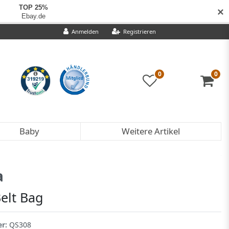
✕
Anmelden
Registrieren
0
0
Baby
Weitere Artikel
a
elt Bag
er:
QS308