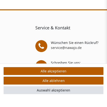
Service & Kontakt
Wünschen Sie einen Rückruf?
service@nawajo.de
Schreiben Sie uns:
service@nawajo.de
Alle akzeptieren
Alle akzeptieren
Alle ablehnen
Alle ablehnen
rs: 5 Verkaufs- und 3 Bewertungsplattformen
Auswahl akzeptieren
Auswahl akzeptieren