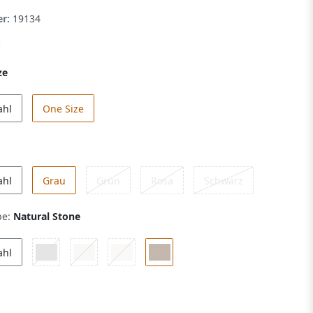
er:
19134
ze
ahl
One Size
ahl
Grau
Grün
Rosa
Schwarz
be:
Natural Stone
ahl