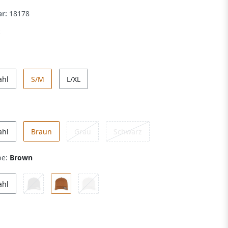
er:
18178
ahl
S/M
L/XL
ahl
Braun
Grau
Schwarz
be:
Brown
ahl