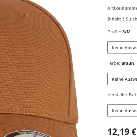
Artikelnumm
Inhalt:
1
Stück
Größe:
S/M
Keine Ausw
Farbe:
Braun
Keine Ausw
Hersteller Far
Keine Ausw
12,19 €