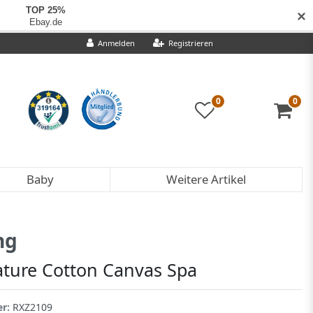
✕
Anmelden
Registrieren
0
0
Baby
Weitere Artikel
ng
ature Cotton Canvas Spa
er:
RXZ2109