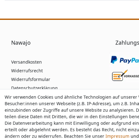
Nawajo
Zahlungs
Versandkosten
Widerrufsrecht
Widerrufsformular
Datenschutzerklärung
AGB
Wir verwenden Cookies und ähnliche Technologien auf unserer
Wir verwenden Cookies und ähnliche Technologien auf unserer
Besucher:innen unserer Webseite (z.B. IP-Adresse), um z.B. Inh
Besucher:innen unserer Webseite (z.B. IP-Adresse), um z.B. Inh
Impressum
einzubinden oder Zugriffe auf unsere Website zu analysieren. D
einzubinden oder Zugriffe auf unsere Website zu analysieren. D
teilen diese Daten mit Dritten, die wir in den Einstellungen be
teilen diese Daten mit Dritten, die wir in den Einstellungen be
Die Datenverarbeitung kann mit Einwilligung oder aufgrund ei
Die Datenverarbeitung kann mit Einwilligung oder aufgrund ei
Durchschnittliche Bewertung von
nawajo.de
bei 
erteilt oder abgelehnt werden. Es besteht das Recht, nicht einz
erteilt oder abgelehnt werden. Es besteht das Recht, nicht einz
ändern oder zu widerrufen. Beachten Sie unser
ändern oder zu widerrufen. Beachten Sie unser
Impressum
Impressum
und 
und 