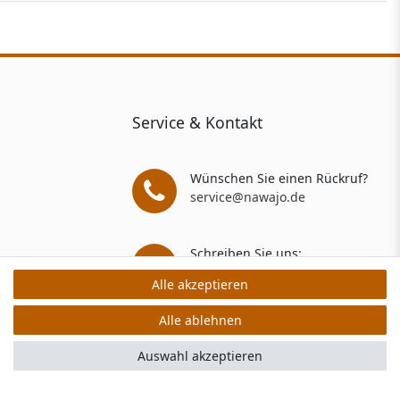
Service & Kontakt
Wünschen Sie einen Rückruf?
service@nawajo.de
Schreiben Sie uns:
service@nawajo.de
Alle akzeptieren
Alle akzeptieren
Alle ablehnen
Alle ablehnen
rs: 5 Verkaufs- und 3 Bewertungsplattformen
Auswahl akzeptieren
Auswahl akzeptieren