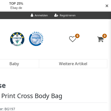
✕
Anmelden
Registrieren
0
0
Baby
Weitere Artikel
se
 Print Cross Body Bag
er:
BG197