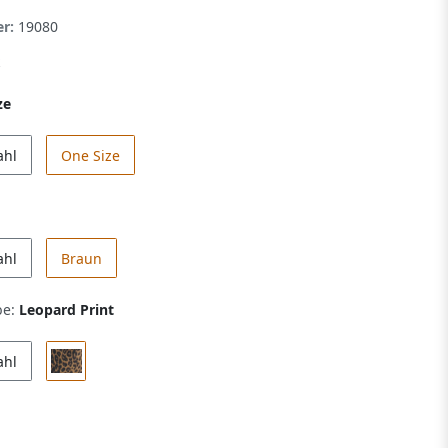
er:
19080
ze
ahl
One Size
ahl
Braun
be:
Leopard Print
ahl