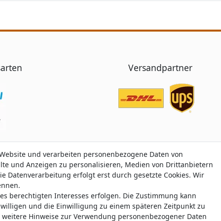
arten
Versandpartner
 Website und verarbeiten personenbezogene Daten von
 Website und verarbeiten personenbezogene Daten von
alte und Anzeigen zu personalisieren, Medien von Drittanbietern
alte und Anzeigen zu personalisieren, Medien von Drittanbietern
ie Datenverarbeitung erfolgt erst durch gesetzte Cookies. Wir
ie Datenverarbeitung erfolgt erst durch gesetzte Cookies. Wir
nennen.
nennen.
nes berechtigten Interesses erfolgen. Die Zustimmung kann
nes berechtigten Interesses erfolgen. Die Zustimmung kann
Trustami:
5.00
/
5.00
mit
319.220
Bewertungen
|
Bewertungsgrundlage des Anbiete
uwilligen und die Einwilligung zu einem späteren Zeitpunkt zu
uwilligen und die Einwilligung zu einem späteren Zeitpunkt zu
weitere Hinweise zur Verwendung personenbezogener Daten
weitere Hinweise zur Verwendung personenbezogener Daten