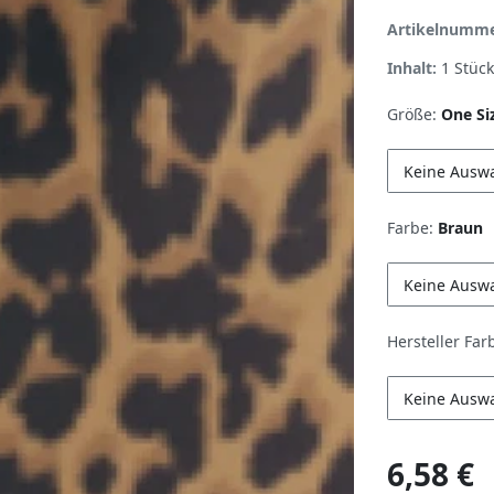
Artikelnumm
Inhalt:
1
Stück
Größe:
One Si
Keine Ausw
Farbe:
Braun
Keine Ausw
Hersteller Far
Keine Ausw
6,58 €