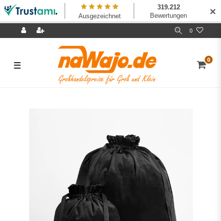
✕
0
0
☰