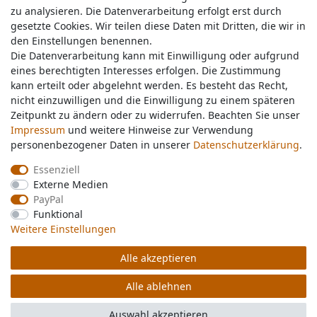
zu analysieren. Die Datenverarbeitung erfolgt erst durch
zu analysieren. Die Datenverarbeitung erfolgt erst durch
gesetzte Cookies. Wir teilen diese Daten mit Dritten, die wir in
gesetzte Cookies. Wir teilen diese Daten mit Dritten, die wir in
Service & Kontakt
den Einstellungen benennen.
den Einstellungen benennen.
Die Datenverarbeitung kann mit Einwilligung oder aufgrund
Die Datenverarbeitung kann mit Einwilligung oder aufgrund
eines berechtigten Interesses erfolgen. Die Zustimmung
eines berechtigten Interesses erfolgen. Die Zustimmung
Wünschen Sie einen Rückruf?
kann erteilt oder abgelehnt werden. Es besteht das Recht,
kann erteilt oder abgelehnt werden. Es besteht das Recht,
service@nawajo.de
nicht einzuwilligen und die Einwilligung zu einem späteren
nicht einzuwilligen und die Einwilligung zu einem späteren
Zeitpunkt zu ändern oder zu widerrufen. Beachten Sie unser
Zeitpunkt zu ändern oder zu widerrufen. Beachten Sie unser
Impressum
Impressum
und weitere Hinweise zur Verwendung
und weitere Hinweise zur Verwendung
Schreiben Sie uns:
personenbezogener Daten in unserer
personenbezogener Daten in unserer
Daten­schutz­erklärung
Daten­schutz­erklärung
.
.
service@nawajo.de
Essenziell
Essenziell
Externe Medien
Externe Medien
Durchschnittliche Bewertung von
nawajo.de
bei Trustami:
5.00
/
5.00
mit
319.212
PayPal
PayPal
Bewertungen
Funktional
Funktional
|
Bewertungsgrundlage des Anbieters: 5 Verkaufs- und 3 Bewertungsplattformen
Weitere Einstellungen
Weitere Einstellungen
Alle akzeptieren
Alle akzeptieren
© Copyright 2026 nawajo.de | Alle Rechte vorbehalten.
Alle ablehnen
Alle ablehnen
Auswahl akzeptieren
Auswahl akzeptieren