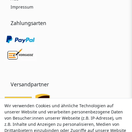
Impressum
Zahlungsarten
Versandpartner
Wir verwenden Cookies und ähnliche Technologien auf
Wir verwenden Cookies und ähnliche Technologien auf
unserer Website und verarbeiten personenbezogene Daten
unserer Website und verarbeiten personenbezogene Daten
von Besucher:innen unserer Webseite (z.B. IP-Adresse), um
von Besucher:innen unserer Webseite (z.B. IP-Adresse), um
z.B. Inhalte und Anzeigen zu personalisieren, Medien von
z.B. Inhalte und Anzeigen zu personalisieren, Medien von
Drittanbietern einzubinden oder Zugriffe auf unsere Website
Drittanbietern einzubinden oder Zugriffe auf unsere Website