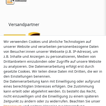
Versandpartner
Wir verwenden Cookies und ähnliche Technologien auf
Wir verwenden Cookies und ähnliche Technologien auf
unserer Website und verarbeiten personenbezogene Daten
unserer Website und verarbeiten personenbezogene Daten
von Besucher:innen unserer Webseite (z.B. IP-Adresse), um
von Besucher:innen unserer Webseite (z.B. IP-Adresse), um
z.B. Inhalte und Anzeigen zu personalisieren, Medien von
z.B. Inhalte und Anzeigen zu personalisieren, Medien von
Drittanbietern einzubinden oder Zugriffe auf unsere Website
Drittanbietern einzubinden oder Zugriffe auf unsere Website
zu analysieren. Die Datenverarbeitung erfolgt erst durch
zu analysieren. Die Datenverarbeitung erfolgt erst durch
gesetzte Cookies. Wir teilen diese Daten mit Dritten, die wir in
gesetzte Cookies. Wir teilen diese Daten mit Dritten, die wir in
Service & Kontakt
den Einstellungen benennen.
den Einstellungen benennen.
Die Datenverarbeitung kann mit Einwilligung oder aufgrund
Die Datenverarbeitung kann mit Einwilligung oder aufgrund
eines berechtigten Interesses erfolgen. Die Zustimmung
eines berechtigten Interesses erfolgen. Die Zustimmung
Wünschen Sie einen Rückruf?
kann erteilt oder abgelehnt werden. Es besteht das Recht,
kann erteilt oder abgelehnt werden. Es besteht das Recht,
service@nawajo.de
nicht einzuwilligen und die Einwilligung zu einem späteren
nicht einzuwilligen und die Einwilligung zu einem späteren
Zeitpunkt zu ändern oder zu widerrufen. Beachten Sie unser
Zeitpunkt zu ändern oder zu widerrufen. Beachten Sie unser