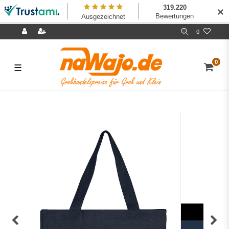
✕
0
0
☰