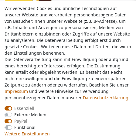
Wir verwenden Cookies und ähnliche Technologien auf
Wir verwenden Cookies und ähnliche Technologien auf
unserer Website und verarbeiten personenbezogene Daten
unserer Website und verarbeiten personenbezogene Daten
von Besucher:innen unserer Webseite (z.B. IP-Adresse), um
von Besucher:innen unserer Webseite (z.B. IP-Adresse), um
z.B. Inhalte und Anzeigen zu personalisieren, Medien von
z.B. Inhalte und Anzeigen zu personalisieren, Medien von
Drittanbietern einzubinden oder Zugriffe auf unsere Website
Drittanbietern einzubinden oder Zugriffe auf unsere Website
zu analysieren. Die Datenverarbeitung erfolgt erst durch
zu analysieren. Die Datenverarbeitung erfolgt erst durch
gesetzte Cookies. Wir teilen diese Daten mit Dritten, die wir in
gesetzte Cookies. Wir teilen diese Daten mit Dritten, die wir in
Service & Kontakt
den Einstellungen benennen.
den Einstellungen benennen.
Die Datenverarbeitung kann mit Einwilligung oder aufgrund
Die Datenverarbeitung kann mit Einwilligung oder aufgrund
eines berechtigten Interesses erfolgen. Die Zustimmung
eines berechtigten Interesses erfolgen. Die Zustimmung
Wünschen Sie einen Rückruf?
kann erteilt oder abgelehnt werden. Es besteht das Recht,
kann erteilt oder abgelehnt werden. Es besteht das Recht,
service@nawajo.de
nicht einzuwilligen und die Einwilligung zu einem späteren
nicht einzuwilligen und die Einwilligung zu einem späteren
Zeitpunkt zu ändern oder zu widerrufen. Beachten Sie unser
Zeitpunkt zu ändern oder zu widerrufen. Beachten Sie unser
Impressum
Impressum
und weitere Hinweise zur Verwendung
und weitere Hinweise zur Verwendung
Schreiben Sie uns:
personenbezogener Daten in unserer
personenbezogener Daten in unserer
Daten­schutz­erklärung
Daten­schutz­erklärung
.
.
service@nawajo.de
Essenziell
Essenziell
Externe Medien
Externe Medien
Durchschnittliche Bewertung von
nawajo.de
bei Trustami:
5.00
/
5.00
mit
319.220
PayPal
PayPal
Bewertungen
Funktional
Funktional
|
Bewertungsgrundlage des Anbieters: 5 Verkaufs- und 3 Bewertungsplattformen
Weitere Einstellungen
Weitere Einstellungen