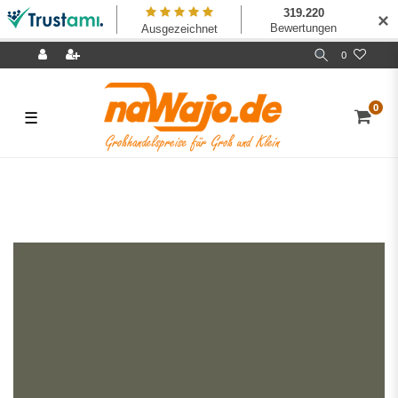
✕
0
0
☰