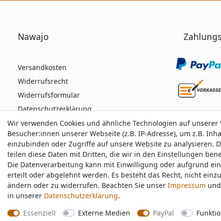
Nawajo
Zahlungs
Versandkosten
Widerrufsrecht
Widerrufsformular
Datenschutzerklärung
AGB
Wir verwenden Cookies und ähnliche Technologien auf unserer
Wir verwenden Cookies und ähnliche Technologien auf unserer
Besucher:innen unserer Webseite (z.B. IP-Adresse), um z.B. Inh
Besucher:innen unserer Webseite (z.B. IP-Adresse), um z.B. Inh
Impressum
einzubinden oder Zugriffe auf unsere Website zu analysieren. D
einzubinden oder Zugriffe auf unsere Website zu analysieren. D
teilen diese Daten mit Dritten, die wir in den Einstellungen be
teilen diese Daten mit Dritten, die wir in den Einstellungen be
Die Datenverarbeitung kann mit Einwilligung oder aufgrund ei
Die Datenverarbeitung kann mit Einwilligung oder aufgrund ei
Durchschnittliche Bewertung von
nawajo.de
bei 
erteilt oder abgelehnt werden. Es besteht das Recht, nicht einz
erteilt oder abgelehnt werden. Es besteht das Recht, nicht einz
ändern oder zu widerrufen. Beachten Sie unser
ändern oder zu widerrufen. Beachten Sie unser
Impressum
Impressum
und 
und 
in unserer
in unserer
Daten­schutz­erklärung
Daten­schutz­erklärung
.
.
Essenziell
Essenziell
Externe Medien
Externe Medien
PayPal
PayPal
Funktio
Funktio