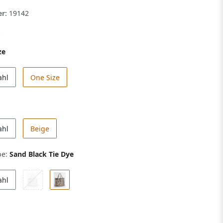
er:
19142
ze
ahl
One Size
ahl
Beige
be:
Sand Black Tie Dye
ahl