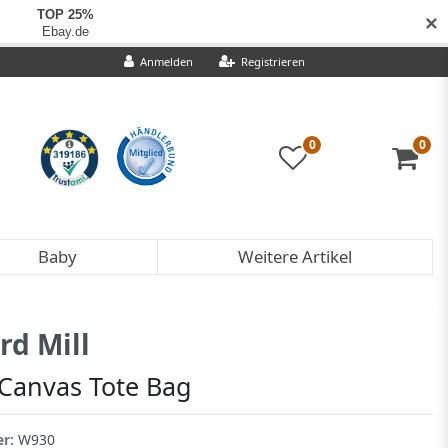
✕
Anmelden
Registrieren
0
0
Baby
Weitere Artikel
rd Mill
 Canvas Tote Bag
er:
W930