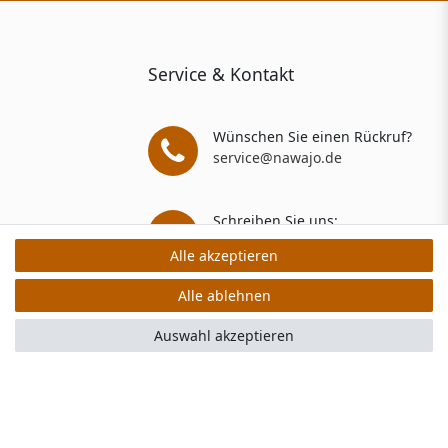
Service & Kontakt
Wünschen Sie einen Rückruf?
service@nawajo.de
Schreiben Sie uns:
service@nawajo.de
Alle akzeptieren
Alle akzeptieren
Alle ablehnen
Alle ablehnen
rs: 5 Verkaufs- und 3 Bewertungsplattformen
Auswahl akzeptieren
Auswahl akzeptieren