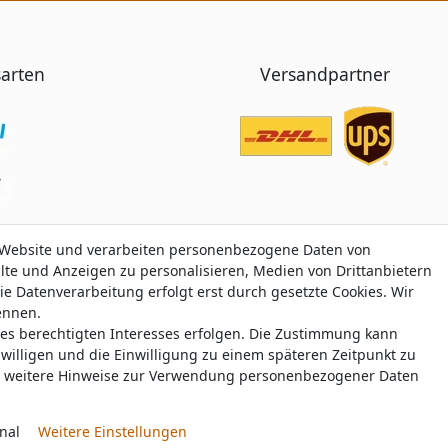
arten
Versandpartner
 Website und verarbeiten personenbezogene Daten von
 Website und verarbeiten personenbezogene Daten von
alte und Anzeigen zu personalisieren, Medien von Drittanbietern
alte und Anzeigen zu personalisieren, Medien von Drittanbietern
ie Datenverarbeitung erfolgt erst durch gesetzte Cookies. Wir
ie Datenverarbeitung erfolgt erst durch gesetzte Cookies. Wir
nennen.
nennen.
nes berechtigten Interesses erfolgen. Die Zustimmung kann
nes berechtigten Interesses erfolgen. Die Zustimmung kann
Trustami:
5.00
/
5.00
mit
319.186
Bewertungen
|
Bewertungsgrundlage des Anbiete
uwilligen und die Einwilligung zu einem späteren Zeitpunkt zu
uwilligen und die Einwilligung zu einem späteren Zeitpunkt zu
weitere Hinweise zur Verwendung personenbezogener Daten
weitere Hinweise zur Verwendung personenbezogener Daten
© Copyright 2026 nawajo.de | Alle Rechte vorbehalten.
nal
nal
Weitere Einstellungen
Weitere Einstellungen