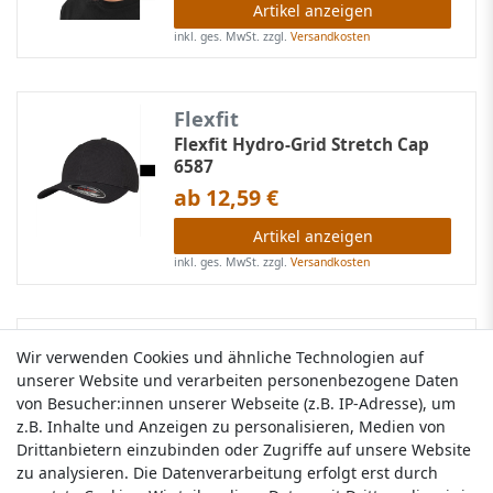
Artikel anzeigen
inkl. ges. MwSt.
zzgl.
Versandkosten
Flexfit
Flexfit Hydro-Grid Stretch Cap
6587
ab 12,59 €
Artikel anzeigen
inkl. ges. MwSt.
zzgl.
Versandkosten
Beechfield
Wir verwenden Cookies und ähnliche Technologien auf
Wir verwenden Cookies und ähnliche Technologien auf
Heritage Cord Cap B682
unserer Website und verarbeiten personenbezogene Daten
unserer Website und verarbeiten personenbezogene Daten
von Besucher:innen unserer Webseite (z.B. IP-Adresse), um
von Besucher:innen unserer Webseite (z.B. IP-Adresse), um
ab 4,63 €
z.B. Inhalte und Anzeigen zu personalisieren, Medien von
z.B. Inhalte und Anzeigen zu personalisieren, Medien von
Drittanbietern einzubinden oder Zugriffe auf unsere Website
Drittanbietern einzubinden oder Zugriffe auf unsere Website
Artikel anzeigen
zu analysieren. Die Datenverarbeitung erfolgt erst durch
zu analysieren. Die Datenverarbeitung erfolgt erst durch
inkl. ges. MwSt.
zzgl.
Versandkosten