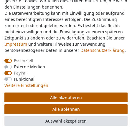
gesetzte Cookies. Wir teilen diese Daten mit Dritten, die wir in
gesetzte Cookies. Wir teilen diese Daten mit Dritten, die wir in
den Einstellungen benennen.
den Einstellungen benennen.
Die Datenverarbeitung kann mit Einwilligung oder aufgrund
Die Datenverarbeitung kann mit Einwilligung oder aufgrund
BagBase
eines berechtigten Interesses erfolgen. Die Zustimmung
eines berechtigten Interesses erfolgen. Die Zustimmung
Boutique Travel Set BG755
kann erteilt oder abgelehnt werden. Es besteht das Recht,
kann erteilt oder abgelehnt werden. Es besteht das Recht,
nicht einzuwilligen und die Einwilligung zu einem späteren
nicht einzuwilligen und die Einwilligung zu einem späteren
ab 6,73 €
Zeitpunkt zu ändern oder zu widerrufen. Beachten Sie unser
Zeitpunkt zu ändern oder zu widerrufen. Beachten Sie unser
Impressum
Impressum
und weitere Hinweise zur Verwendung
und weitere Hinweise zur Verwendung
Artikel anzeigen
personenbezogener Daten in unserer
personenbezogener Daten in unserer
Daten­schutz­erklärung
Daten­schutz­erklärung
.
.
inkl. ges. MwSt.
zzgl.
Versandkosten
Essenziell
Essenziell
Externe Medien
Externe Medien
PayPal
PayPal
Beechfield
Funktional
Funktional
EarthAware® Organic Cord
Weitere Einstellungen
Weitere Einstellungen
Camper Cap B679
ab 5,00 €
Alle akzeptieren
Alle akzeptieren
Artikel anzeigen
Alle ablehnen
Alle ablehnen
inkl. ges. MwSt.
zzgl.
Versandkosten
Auswahl akzeptieren
Auswahl akzeptieren